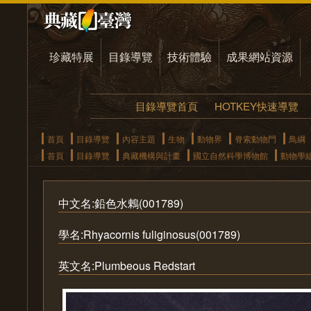
珍藏特展
目錄導覽
技術體驗
成果網站資源
目錄導覽首頁
HOTKEY快速導覽
首頁
目錄導覽
內容主題
生物
動物界
脊索動物門
鳥綱
首頁
目錄導覽
典藏機構與計畫
國立自然科學博物館
動物學
中文名:鉛色水鶇(001789)
學名:Rhyacornis fuliginosus(001789)
英文名:Plumbeous Redstart