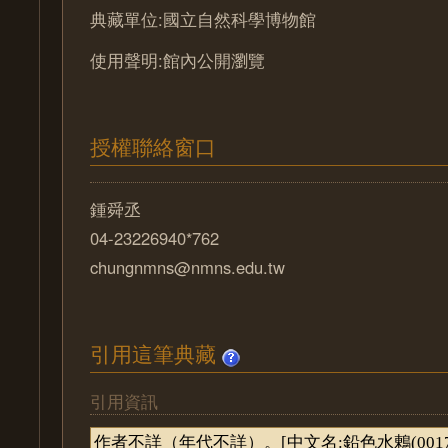
典藏單位:國立自然科學博物館
使用聲明:館內公開瀏覽
授權聯絡窗口
鍾舜丞
04-23226940*762
chungnmns@nmns.edu.tw
引用這筆典藏
引用資訊