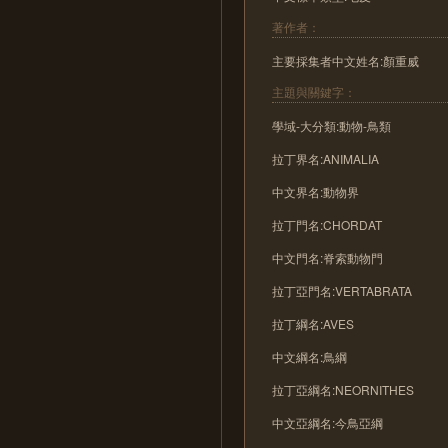
著作者：
主要採集者中文姓名:顏重威
主題與關鍵字：
學域-大分類:動物-鳥類
拉丁界名:ANIMALIA
中文界名:動物界
拉丁門名:CHORDAT
中文門名:脊索動物門
拉丁亞門名:VERTABRATA
拉丁綱名:AVES
中文綱名:鳥綱
拉丁亞綱名:NEORNITHES
中文亞綱名:今鳥亞綱