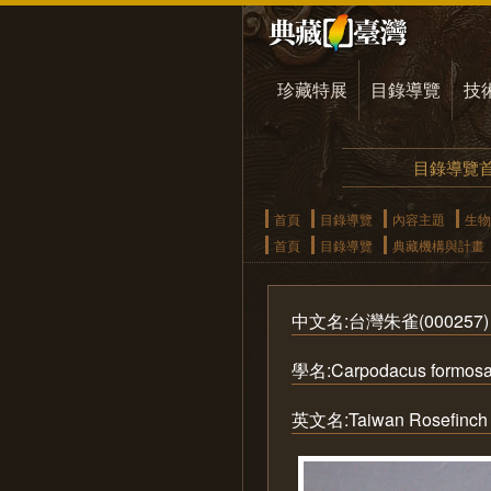
珍藏特展
目錄導覽
技
目錄導覽
首頁
目錄導覽
內容主題
生物
首頁
目錄導覽
典藏機構與計畫
中文名:台灣朱雀(000257)
學名:Carpodacus formosa
英文名:Taiwan Rosefinch