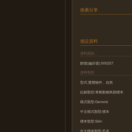
推薦分享
後設資料
資料識別：
館號(編目號):000257
資料類型：
型式:實體物件、自然
紀錄類別:脊椎動物鳥類標本
模式類型:General
中文模式類型:標本
標本類型:Skin
中文標本類型:毛皮