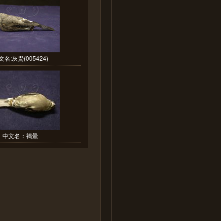
文名:灰鷽(005424)
中文名：褐鷽