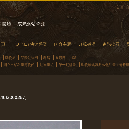
首頁
術體驗
成果網站資源
首頁
HOTKEY快速導覽
內容主題
典藏機構
進階搜尋
動物界
脊索動物門
鳥綱
雀形目
雀科
國立自然科學博物館
動物學組
第一期計畫
動物學典藏數位化計畫：脊椎
nus(000257)