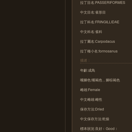
拉丁目名:PASSERIFORMES
中文目名:雀形目
拉丁科名:FRINGILLIDAE
中文科名:雀科
拉丁屬名:Carpodacus
拉丁種小名:formosanus
描述：
年齡:成鳥
嘴腳色:嘴褐色，腳棕褐色
雌雄:Female
中文雌雄:雌性
保存方法:Dried
中文保存方法:乾燥
標本狀況:良好﹝Good﹞