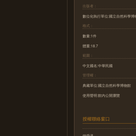
出版者：
數位化執行單位:國立自然科學博
格式：
數量:1件
體重:18.7
範圍：
中文國名:中華民國
管理權：
典藏單位:國立自然科學博物館
使用聲明:館內公開瀏覽
授權聯絡窗口
鍾舜丞