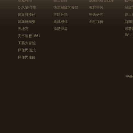
CCC創作集
快速關鍵詞導覽
教育學習
關鍵
建築排排站
主題分類
學術研究
線上
建築轉轉樂
典藏機構
創意加值
時間
天地宮
進階搜尋
跟著
旅行
安平追想1661
工藝大冒險
原住民儀式
原住民服飾
中央