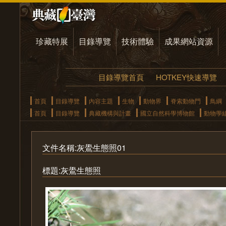
珍藏特展
目錄導覽
技術體驗
成果網站資源
目錄導覽首頁
HOTKEY快速導覽
首頁
目錄導覽
內容主題
生物
動物界
脊索動物門
鳥綱
首頁
目錄導覽
典藏機構與計畫
國立自然科學博物館
動物學
文件名稱:灰鷽生態照01
標題:灰鷽生態照