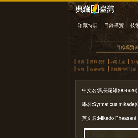
珍藏特展
目錄導覽
技
目錄導覽
首頁
目錄導覽
內容主題
生物
首頁
目錄導覽
典藏機構與計畫
中文名:黑長尾雉(004626)
學名:Syrmaticus mikade(
英文名:Mikado Pheasant