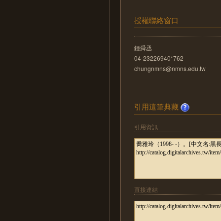
授權聯絡窗口
鍾舜丞
04-23226940*762
chungnmns@nmns.edu.tw
引用這筆典藏
引用資訊
直接連結