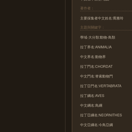
著作者：
主要採集者中文姓名:喬雅玲
主題與關鍵字：
學域-大分類:動物-鳥類
拉丁界名:ANIMALIA
中文界名:動物界
拉丁門名:CHORDAT
中文門名:脊索動物門
拉丁亞門名:VERTABRATA
拉丁綱名:AVES
中文綱名:鳥綱
拉丁亞綱名:NEORNITHES
中文亞綱名:今鳥亞綱