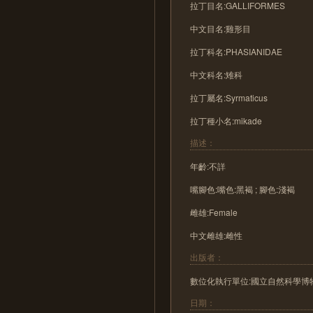
拉丁目名:GALLIFORMES
中文目名:雞形目
拉丁科名:PHASIANIDAE
中文科名:雉科
拉丁屬名:Syrmaticus
拉丁種小名:mikade
描述：
年齡:不詳
嘴腳色:嘴色:黑褐 ; 腳色:淺褐
雌雄:Female
中文雌雄:雌性
出版者：
數位化執行單位:國立自然科學博
日期：