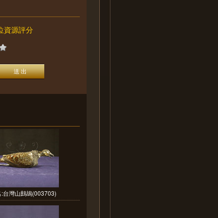
位資源評分
:台灣山鷓鴣(003703)