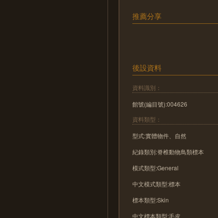
推薦分享
後設資料
資料識別：
館號(編目號):004626
資料類型：
型式:實體物件、自然
紀錄類別:脊椎動物鳥類標本
模式類型:General
中文模式類型:標本
標本類型:Skin
中文標本類型:毛皮