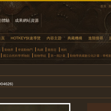
首頁
術體驗
成果網站資源
首頁
HOTKEY快速導覽
內容主題
典藏機構
進階搜尋
動物界
脊索動物門
鳥綱
雞形目
雉科
國立自然科學博物館
動物學組
第一期計畫
動物學典藏數位化計畫：脊椎
004626)