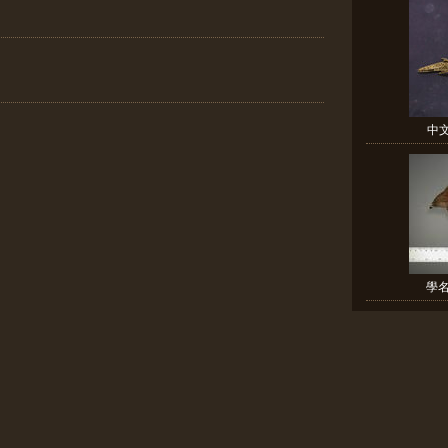
中文
學名: