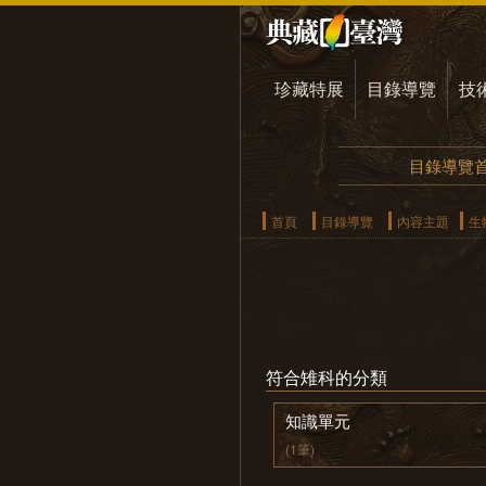
珍藏特展
目錄導覽
技
目錄導覽
首頁
目錄導覽
內容主題
生
符合雉科的分類
知識單元
(1筆)