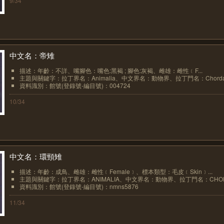
9/34
中文名：帝雉
描述：年齡：不詳、嘴腳色：嘴色:黑褐 ; 腳色:灰褐、雌雄：雌性﹝F...
主題與關鍵字：拉丁界名：Animalia、中文界名：動物界、拉丁門名：Chordat.
資料識別：館號(登錄號-編目號)：004724
10/34
中文名：環頸雉
描述：年齡：成鳥、雌雄：雌性﹝Female﹞、標本類型：毛皮﹝Skin﹞...
主題與關鍵字：拉丁界名：ANIMALIA、中文界名：動物界、拉丁門名：CHORDA
資料識別：館號(登錄號-編目號)：nmns5876
11/34