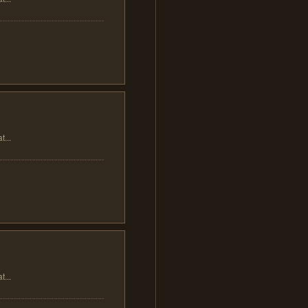
..
..