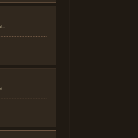
..
..