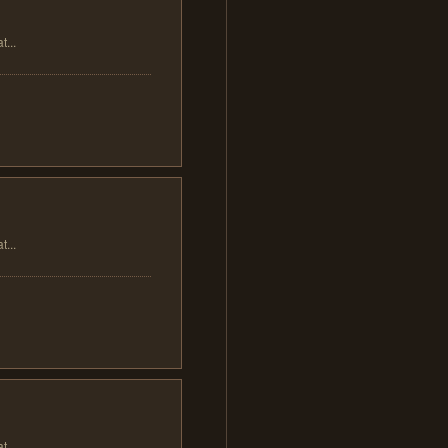
..
..
..