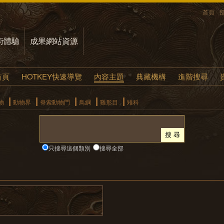
首頁
術體驗
成果網站資源
首頁
HOTKEY快速導覽
內容主題
典藏機構
進階搜尋
物
動物界
脊索動物門
鳥綱
雞形目
雉科
只搜尋這個類別
搜尋全部