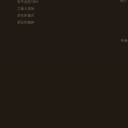
安平追想1661
工藝大冒險
原住民儀式
原住民服飾
中央