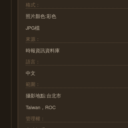
格式：
照片顏色:彩色
JPG檔
來源：
時報資訊資料庫
語言：
中文
範圍：
攝影地點:台北市
Taiwan，ROC
管理權：