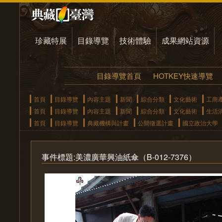
珍藏特展
目錄導覽
技術體驗
成果網站資源
目錄導覽首頁
HOTKEY快速導覽
首頁
目錄導覽
內容主題
新聞
綜合分類
文化藝術
工商
首頁
目錄導覽
內容主題
新聞
綜合分類
文化藝術
生活
首頁
目錄導覽
典藏機構與計畫
公開徵選計畫
國立政治大學
事件標題:美濃廣華興油紙傘（B-012-7376）