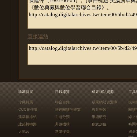
直接連結
珍藏特展
目錄導覽
成果網站資源
工具
珍藏特展
聯合目錄
成果網站資源庫
技術
CCC創作集
快速關鍵詞導覽
教育學習
關鍵
建築排排站
主題分類
學術研究
線上
建築轉轉樂
典藏機構
創意加值
時間
天地宮
進階搜尋
跟著
旅行