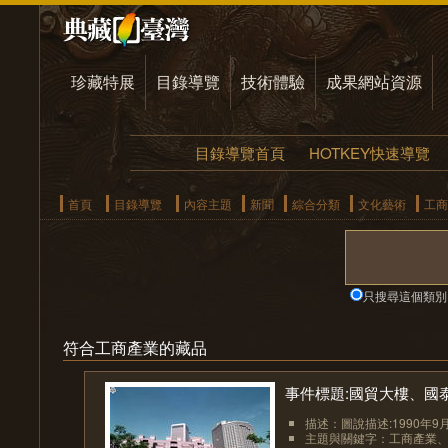
珍藏特展
目錄導覽
技術體驗
成果網站資源
目錄導覽首頁
HOTKEY快速導覽
首頁
目錄導覽
內容主題
新聞
綜合分類
文化藝術
工商
只搜尋這個類別
符合工商產業的藏品
事件標題:國貿大樓、國泰人
描述：圖說描述:1990年9
主題與關鍵字：工商產業