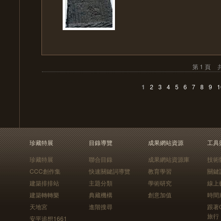
第 1 頁
共
1
2
3
4
5
6
7
8
9
1
珍藏特展
目錄導覽
成果網站資源
工具
珍藏特展
聯合目錄
成果網站資源庫
技術
CCC創作集
快速關鍵詞導覽
教育學習
關鍵
建築排排站
主題分類
學術研究
線上
建築轉轉樂
典藏機構
創意加值
時間
天地宮
進階搜尋
跟著
旅行
安平追想1661