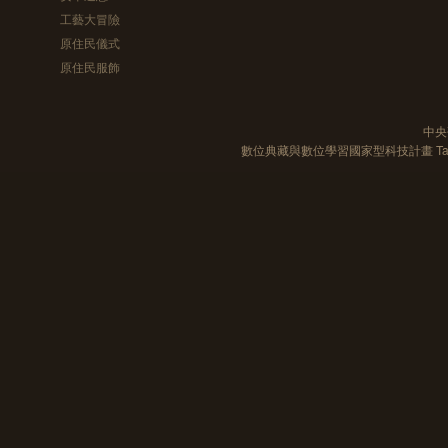
工藝大冒險
原住民儀式
原住民服飾
中央
數位典藏與數位學習國家型科技計畫 Taiwan e-Le