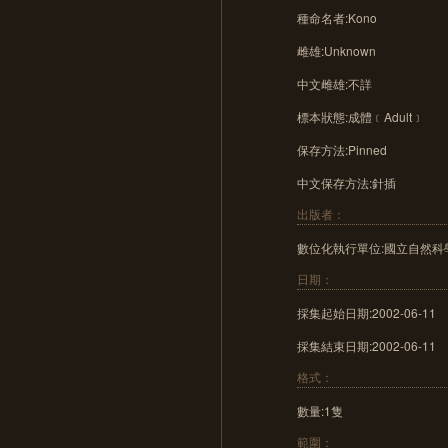
種命名者:Kono
雌雄:Unknown
中文雌雄:不詳
標本狀態:成體﹝Adult﹞
保存方法:Pinned
中文保存方法:針插
出版者：
數位化執行單位:國立自然
日期：
採集起始日期:2002-06-11
採集結束日期:2002-06-11
格式：
數量:1隻
範圍：