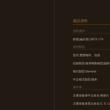
後設資料
資料識別：
館號(編目號):3872-174
資料類型：
型式:實體物件、自然
紀錄類別:無脊椎動物昆蟲標
模式類型:General
中文模式類型:標本
著作者：
主要採集者中文姓名:林政行
主要採集者英文姓名:C. S. Li