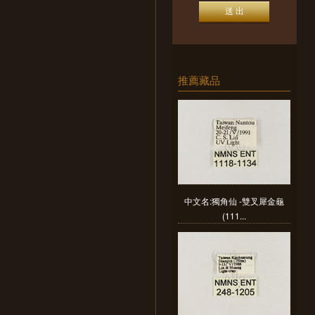
推薦藏品
中文名:獨角仙 -雙叉犀金龜
(111...