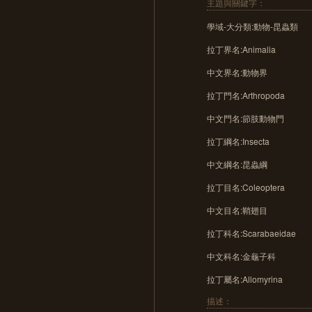
主題與關鍵字：
學域-大分類:動物-昆蟲類
拉丁界名:Animalia
中文界名:動物界
拉丁門名:Arthropoda
中文門名:節肢動物門
拉丁綱名:Insecta
中文綱名:昆蟲綱
拉丁目名:Coleoptera
中文目名:鞘翅目
拉丁科名:Scarabaeidae
中文科名:金龜子科
拉丁屬名:Allomyrina
描述：