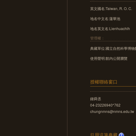
英文國名:Taiwan, R. O. C.
地名中文名:蓮華池
地名英文名:Lienhuachih
管理權：
典藏單位:國立自然科學博物
使用聲明:館內公開瀏覽
授權聯絡窗口
鍾舜丞
04-23226940*762
chungnmns@nmns.edu.tw
引用這筆典藏