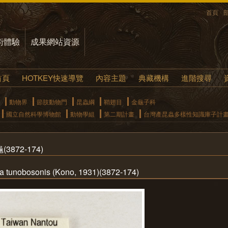
首頁
術體驗
成果網站資源
首頁
HOTKEY快速導覽
內容主題
典藏機構
進階搜尋
動物界
節肢動物門
昆蟲綱
鞘翅目
金龜子科
國立自然科學博物館
動物學組
第二期計畫
台灣產昆蟲多樣性知識庫子計
872-174)
 tunobosonis (Kono, 1931)(3872-174)