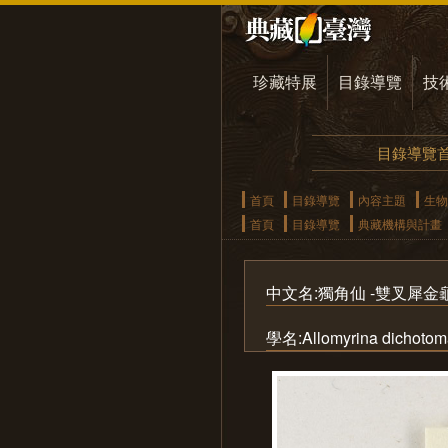
珍藏特展
目錄導覽
技
目錄導覽
首頁
目錄導覽
內容主題
生物
首頁
目錄導覽
典藏機構與計畫
中文名:獨角仙 -雙叉犀金龜(3
學名:Allomyrina dichotoma