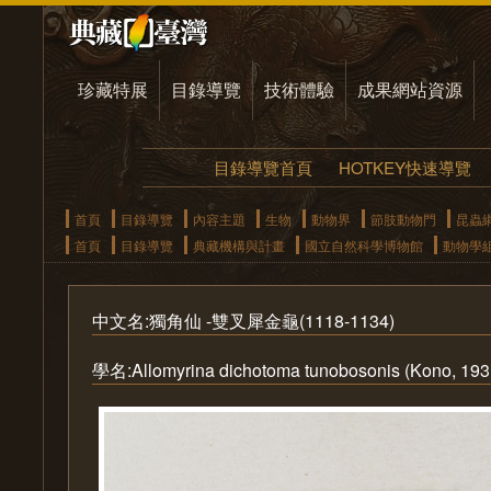
珍藏特展
目錄導覽
技術體驗
成果網站資源
目錄導覽首頁
HOTKEY快速導覽
首頁
目錄導覽
內容主題
生物
動物界
節肢動物門
昆蟲
首頁
目錄導覽
典藏機構與計畫
國立自然科學博物館
動物學
中文名:獨角仙 -雙叉犀金龜(1118-1134)
學名:Allomyrina dichotoma tunobosonis (Kono, 193