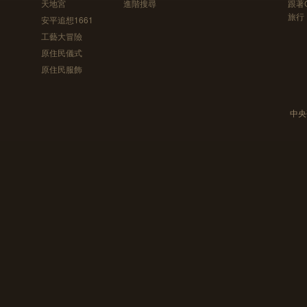
天地宮
進階搜尋
跟著
旅行
安平追想1661
工藝大冒險
原住民儀式
原住民服飾
中央