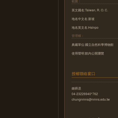
範圍：
英文國名:Taiwan, R. O. C.
地名中文名:新坡
地名英文名:Hsinpo
管理權：
典藏單位:國立自然科學博物館
使用聲明:館內公開瀏覽
授權聯絡窗口
鍾舜丞
04-23226940*762
chungnmns@nmns.edu.tw