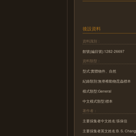
後設資料
資料識別：
館號(編目號):1282-26697
資料類型：
型式:實體物件、自然
紀錄類別:無脊椎動物昆蟲標本
模式類型:General
中文模式類型:標本
著作者：
主要採集者中文姓名:張保信
主要採集者英文姓名:B. S. Chan