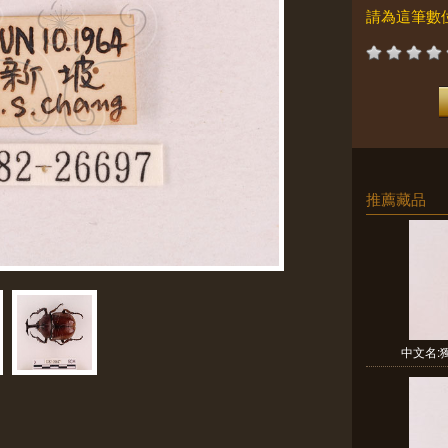
請為這筆數
推薦藏品
中文名:獨