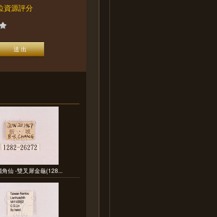
位資源評分
角仙 -雙叉犀金龜(128...