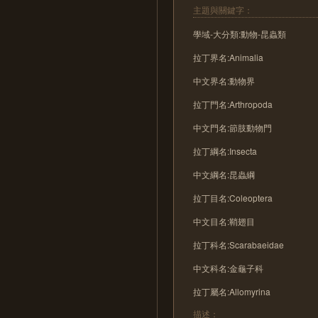
主題與關鍵字：
學域-大分類:動物-昆蟲類
拉丁界名:Animalia
中文界名:動物界
拉丁門名:Arthropoda
中文門名:節肢動物門
拉丁綱名:Insecta
中文綱名:昆蟲綱
拉丁目名:Coleoptera
中文目名:鞘翅目
拉丁科名:Scarabaeidae
中文科名:金龜子科
拉丁屬名:Allomyrina
描述：