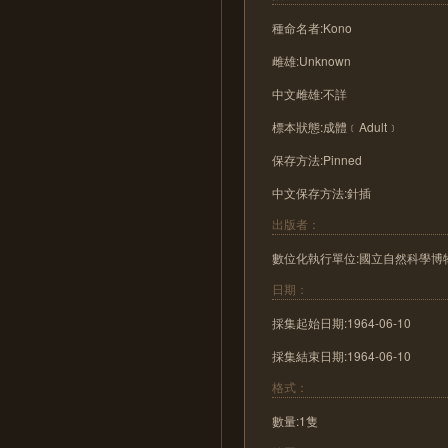
種命名者:Kono
雌雄:Unknown
中文雌雄:不詳
標本狀態:成體﹝Adult﹞
保存方法:Pinned
中文保存方法:針插
出版者：
數位化執行單位:國立自然科學博
日期：
採集起始日期:1964-06-10
採集結束日期:1964-06-10
格式：
數量:1隻