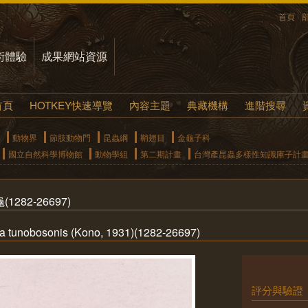
首頁
術體驗
成果網站資源
首頁
HOTKEY快速導覽
內容主題
典藏機構
進階搜尋
動物界
節肢動物門
昆蟲綱
鞘翅目
金龜子科
國立自然科學博物館
動物學組
第二期計畫
台灣產昆蟲多樣性知識庫子計
282-26697)
 tunobosonis (Kono, 1931)(1282-26697)
評分與驗證