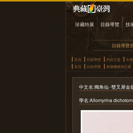
珍藏特展
目錄導覽
技
目錄導覽
首頁
目錄導覽
內容主題
生物
首頁
目錄導覽
典藏機構與計畫
中文名:獨角仙 -雙叉犀金龜(1
學名:Allomyrina dichotoma