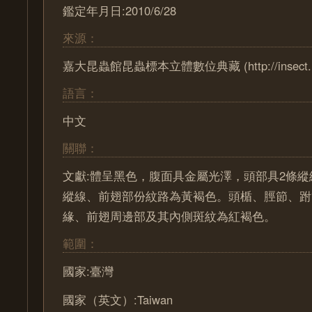
鑑定年月日:2010/6/28
來源：
嘉大昆蟲館昆蟲標本立體數位典藏 (http://insect.ncyu
語言：
中文
關聯：
文獻:體呈黑色，腹面具金屬光澤，頭部具2條縱
縱線、前翅部份紋路為黃褐色。頭楯、脛節、跗
緣、前翅周邊部及其內側斑紋為紅褐色。
範圍：
國家:臺灣
國家（英文）:Taiwan