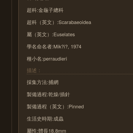
超科:金龜子總科
超科（英文）:Scarabaeoidea
屬（英文）:Euselates
學名命名者:Mik?i?, 1974
種小名:perraudieri
描述：
採集方法:捕網
製備過程:乾燥/插針
製備過程（英文）:Pinned
生活史時期:成蟲
屬性:體長18.8mm