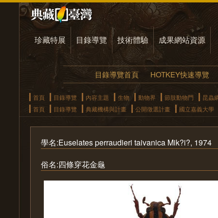
珍藏特展
目錄導覽
技術體驗
成果網站資源
目錄導覽首頁
HOTKEY快速導覽
首頁
目錄導覽
內容主題
生物
動物界
節肢動物門
昆蟲
首頁
目錄導覽
典藏機構與計畫
公開徵選計畫
國立嘉義大學
學名:Euselates perraudieri taivanica Mik?i?, 1974
俗名:四條穿花金龜