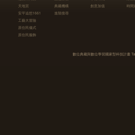
天地宮
典藏機構
創意加值
時間
安平追想1661
進階搜尋
工藝大冒險
原住民儀式
原住民服飾
數位典藏與數位學習國家型科技計畫 Taiwan e-Le