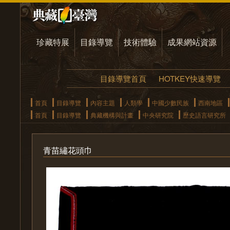
珍藏特展
目錄導覽
技術體驗
成果網站資源
目錄導覽首頁
HOTKEY快速導覽
首頁
目錄導覽
內容主題
人類學
中國少數民族
西南地區
首頁
目錄導覽
典藏機構與計畫
中央研究院
歷史語言研究所
青苗繡花頭巾