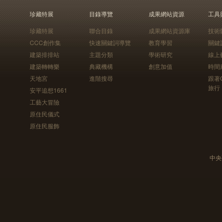
珍藏特展
目錄導覽
成果網站資源
工具
珍藏特展
聯合目錄
成果網站資源庫
技術
CCC創作集
快速關鍵詞導覽
教育學習
關鍵
建築排排站
主題分類
學術研究
線上
建築轉轉樂
典藏機構
創意加值
時間
天地宮
進階搜尋
跟著
旅行
安平追想1661
工藝大冒險
原住民儀式
原住民服飾
中央