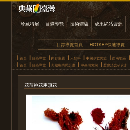
珍藏特展
目錄導覽
技術體驗
成果網站資源
目錄導覽首頁
HOTKEY快速導覽
首頁
目錄導覽
內容主題
人類學
中國少數民族
西南地區
首頁
目錄導覽
典藏機構與計畫
中央研究院
歷史語言研究所
花苗挑花用頭花