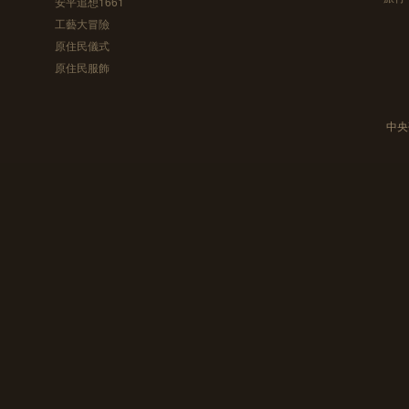
安平追想1661
工藝大冒險
原住民儀式
原住民服飾
中央