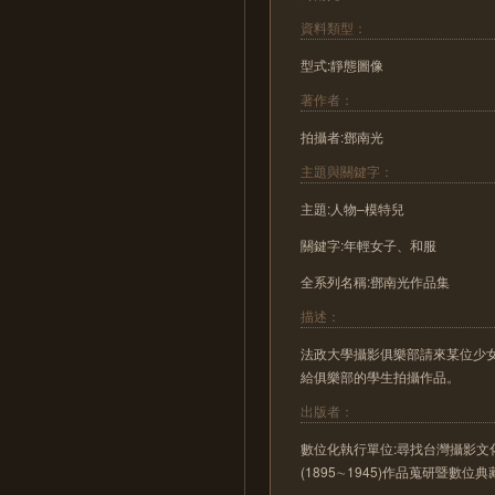
資料類型：
型式:靜態圖像
著作者：
拍攝者:鄧南光
主題與關鍵字：
主題:人物–模特兒
關鍵字:年輕女子、和服
全系列名稱:鄧南光作品集
描述：
法政大學攝影俱樂部請來某位少
給俱樂部的學生拍攝作品。
出版者：
數位化執行單位:尋找台灣攝影文化
(1895∼1945)作品蒐研暨數位