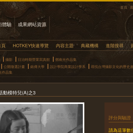
首頁
術體驗
成果網站資源
首頁
HOTKEY快速導覽
內容主題
典藏機構
進階搜尋
攝影
日治時期營業寫真館
鄧南光作品集
公開徵選計畫
銘傳大學
設計學院商業設計學系
尋找台灣攝影文化的歷史
光作品集
動模特兒(A)之3
評分與驗證
請為這筆數