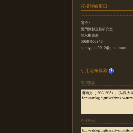
授權聯絡窗口
請洽：
夏門攝影企劃研究室
簡永彬先生
0958-900846
sunnygate2012@gmail.com
引用這筆典藏
引用資訊
直接連結