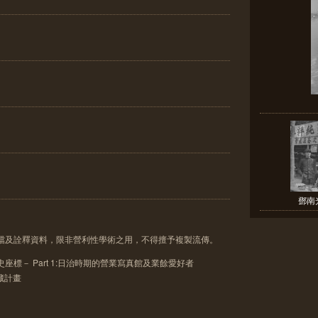
鄧南
像檔及詮釋資料，限非營利性學術之用，不得擅予複製流傳。
座標－ Part 1:日治時期的營業寫真館及業餘愛好者
典藏計畫