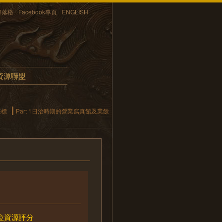
部落格
Facebook專頁
ENGLISH
資源聯盟
座標
Part 1日治時期的營業寫真館及業餘
位資源評分