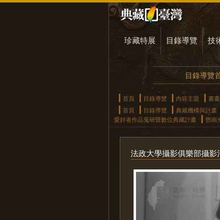
珍藏特展
目錄導覽
技
目錄導覽
首頁
目錄導覽
內容主題
書畫
首頁
目錄導覽
典藏機構與計畫
愛好者作品蒐研暨數位典藏計畫
鄧南
法政大學攝影俱樂部攝影活