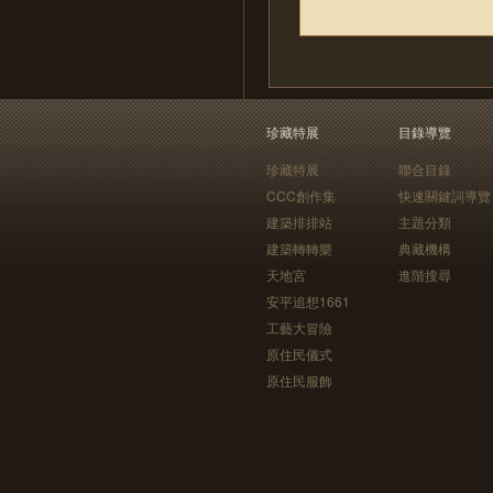
珍藏特展
目錄導覽
珍藏特展
聯合目錄
CCC創作集
快速關鍵詞導覽
建築排排站
主題分類
建築轉轉樂
典藏機構
天地宮
進階搜尋
安平追想1661
工藝大冒險
原住民儀式
原住民服飾