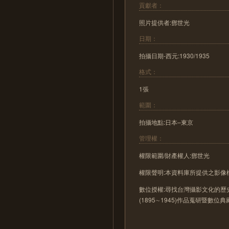
貢獻者：
照片提供者:鄧世光
日期：
拍攝日期-西元:1930/1935
格式：
1張
範圍：
拍攝地點:日本–東京
管理權：
權限範圍/財產權人:鄧世光
權限聲明:本資料庫所提供之影
數位授權:尋找台灣攝影文化的歷史
(1895∼1945)作品蒐研暨數位