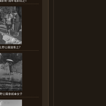
攝影術-淺草電影院之1
上野公園遊客之7
野公園拿紙傘女子