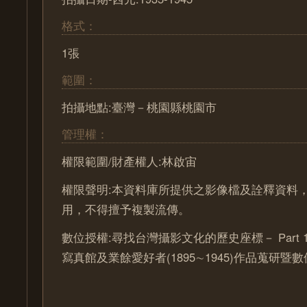
格式：
1張
範圍：
拍攝地點:臺灣－桃園縣桃園市
管理權：
權限範圍/財產權人:林啟宙
權限聲明:本資料庫所提供之影像檔及詮釋資料
用，不得擅予複製流傳。
數位授權:尋找台灣攝影文化的歷史座標－ Part 
寫真館及業餘愛好者(1895∼1945)作品蒐研暨