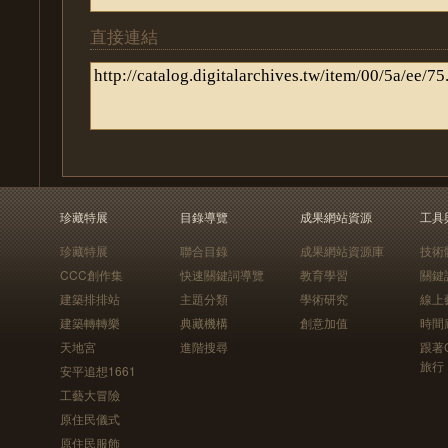
直接連結
珍藏特展
目錄導覽
成果網站資源
工具
珍藏特展
聯合目錄
成果網站資源庫
技術
CCC創作集
快速關鍵詞導覽
教育學習
關鍵
建築排排站
主題分類
學術研究
線上
建築轉轉樂
典藏機構
創意加值
時間
天地宮
進階搜尋
跟著
旅行
安平追想1661
工藝大冒險
原住民儀式
原住民服飾