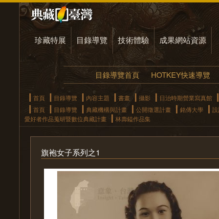
珍藏特展
目錄導覽
技術體驗
成果網站資源
目錄導覽首頁
HOTKEY快速導覽
首頁
目錄導覽
內容主題
書畫
攝影
日治時期營業寫真館
首頁
目錄導覽
典藏機構與計畫
公開徵選計畫
銘傳大學
設
愛好者作品蒐研暨數位典藏計畫
林壽鎰作品集
旗袍女子系列之1