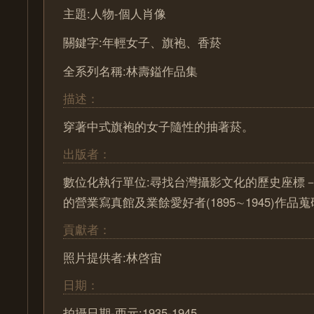
主題:人物-個人肖像
關鍵字:年輕女子、旗袍、香菸
全系列名稱:林壽鎰作品集
描述：
穿著中式旗袍的女子隨性的抽著菸。
出版者：
數位化執行單位:尋找台灣攝影文化的歷史座標－ Pa
的營業寫真館及業餘愛好者(1895∼1945)作
貢獻者：
照片提供者:林啓宙
日期：
拍攝日期-西元:1935-1945