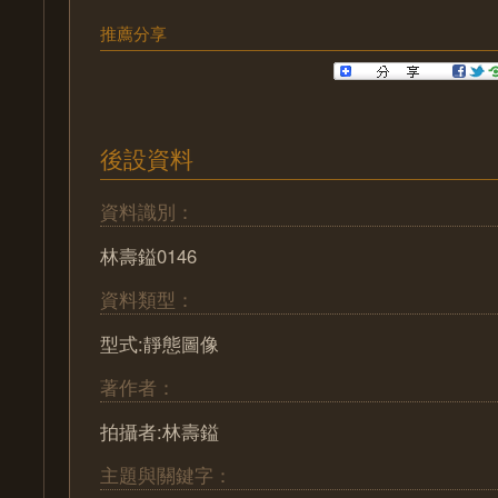
推薦分享
後設資料
資料識別：
林壽鎰0146
資料類型：
型式:靜態圖像
著作者：
拍攝者:林壽鎰
主題與關鍵字：