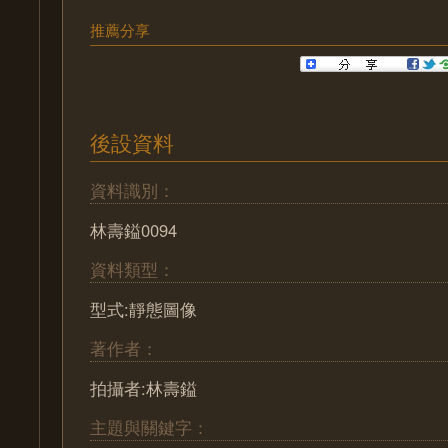
推薦分享
後設資料
資料識別：
林壽鎰0094
資料類型：
型式:靜態圖像
著作者：
拍攝者:林壽鎰
主題與關鍵字：