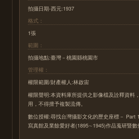
拍攝日期-西元:1937
格式：
1張
範圍：
拍攝地點:臺灣－桃園縣桃園市
管理權：
權限範圍/財產權人:林啟宙
權限聲明:本資料庫所提供之影像檔及詮釋資料
用，不得擅予複製流傳。
數位授權:尋找台灣攝影文化的歷史座標－ Part 
寫真館及業餘愛好者(1895∼1945)作品蒐研暨