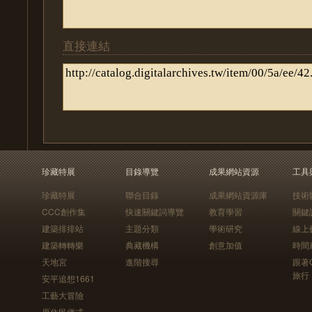
直接連結
珍藏特展
目錄導覽
成果網站資源
工具
珍藏特展
聯合目錄
成果網站資源庫
技術
CCC創作集
快速關鍵詞導覽
教育學習
關鍵
建築排排站
主題分類
學術研究
線上
建築轉轉樂
典藏機構
創意加值
時間
天地宮
進階搜尋
跟著
旅行
安平追想1661
工藝大冒險
原住民儀式