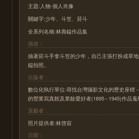
主題:人物-個人肖像
關鍵字:少年、斗笠、菸斗
全系列名稱:林壽鎰作品集
描述：
抽著菸斗手拿斗笠的少年，自己主張打扮成草地
鎰拍照。
出版者：
數位化執行單位:尋找台灣攝影文化的歷史座標－ Pa
的營業寫真館及業餘愛好者(1895∼1945)作
貢獻者：
照片提供者:林啓宙
日期：