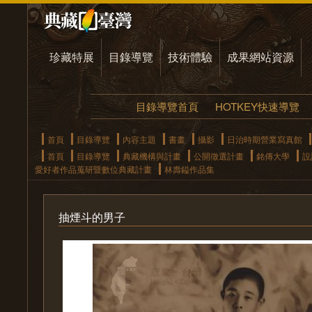
珍藏特展
目錄導覽
技術體驗
成果網站資源
目錄導覽首頁
HOTKEY快速導覽
首頁
目錄導覽
內容主題
書畫
攝影
日治時期營業寫真館
首頁
目錄導覽
典藏機構與計畫
公開徵選計畫
銘傳大學
設
愛好者作品蒐研暨數位典藏計畫
林壽鎰作品集
抽煙斗的男子