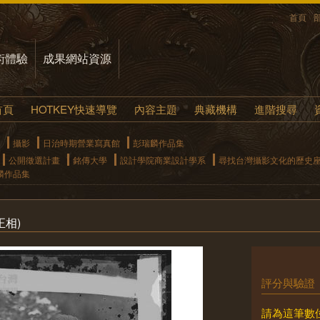
首頁
術體驗
成果網站資源
首頁
HOTKEY快速導覽
內容主題
典藏機構
進階搜尋
攝影
日治時期營業寫真館
彭瑞麟作品集
公開徵選計畫
銘傳大學
設計學院商業設計學系
尋找台灣攝影文化的歷史
麟作品集
正相)
評分與驗證
請為這筆數