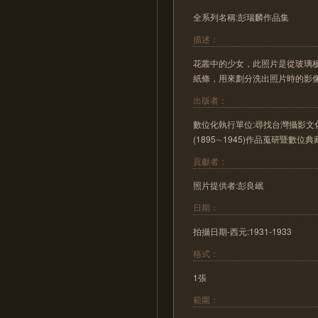
全系列名稱:彭瑞麟作品集
描述：
花叢中的少女，此照片是從玻璃
紙條，用來劃分洗出照片時的影
出版者：
數位化執行單位:尋找台灣攝影文化
(1895∼1945)作品蒐研暨數位
貢獻者：
照片提供者:彭良岷
日期：
拍攝日期-西元:1931-1933
格式：
1張
範圍：