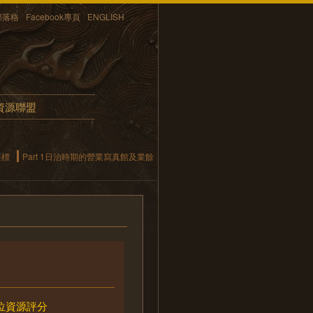
部落格
Facebook專頁
ENGLISH
資源聯盟
座標
Part 1日治時期的營業寫真館及業餘
位資源評分