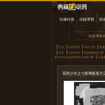
珍藏特展
目錄導覽
技
目錄導覽
首頁
目錄導覽
內容主題
書畫
首頁
目錄導覽
典藏機構與計畫
愛好者作品蒐研暨數位典藏計畫
彭瑞
花與少女之1(玻璃版底片