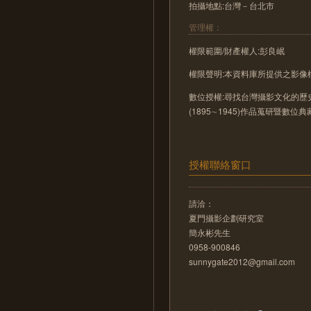
拍攝地點:台灣－台北市
管理權：
權限範圍/財產權人:彭良岷
權限聲明:本資料庫所提供之影
數位授權:尋找台灣攝影文化的歷史
(1895∼1945)作品蒐研暨數位
授權聯絡窗口
請洽：
夏門攝影企劃研究室
簡永彬先生
0958-900846
sunnygate2012@gmail.com