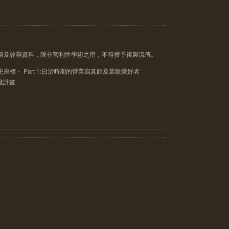
像檔及詮釋資料，限非營利性學術之用，不得擅予複製流傳。
座標－ Part 1:日治時期的營業寫真館及業餘愛好者
典藏計畫