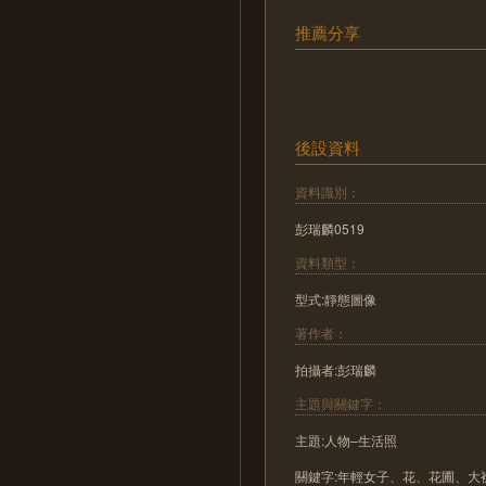
推薦分享
後設資料
資料識別：
彭瑞麟0519
資料類型：
型式:靜態圖像
著作者：
拍攝者:彭瑞麟
主題與關鍵字：
主題:人物–生活照
關鍵字:年輕女子、花、花圃、大