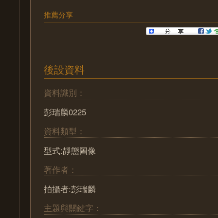
推薦分享
後設資料
資料識別：
彭瑞麟0225
資料類型：
型式:靜態圖像
著作者：
拍攝者:彭瑞麟
主題與關鍵字：