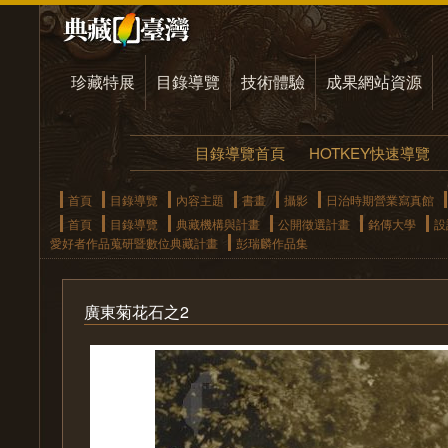
珍藏特展
目錄導覽
技術體驗
成果網站資源
目錄導覽首頁
HOTKEY快速導覽
首頁
目錄導覽
內容主題
書畫
攝影
日治時期營業寫真館
首頁
目錄導覽
典藏機構與計畫
公開徵選計畫
銘傳大學
設
愛好者作品蒐研暨數位典藏計畫
彭瑞麟作品集
廣東菊花石之2