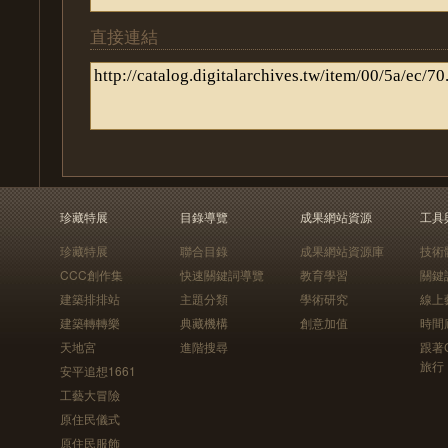
直接連結
珍藏特展
目錄導覽
成果網站資源
工具
珍藏特展
聯合目錄
成果網站資源庫
技術
CCC創作集
快速關鍵詞導覽
教育學習
關鍵
建築排排站
主題分類
學術研究
線上
建築轉轉樂
典藏機構
創意加值
時間
天地宮
進階搜尋
跟著
旅行
安平追想1661
工藝大冒險
原住民儀式
原住民服飾