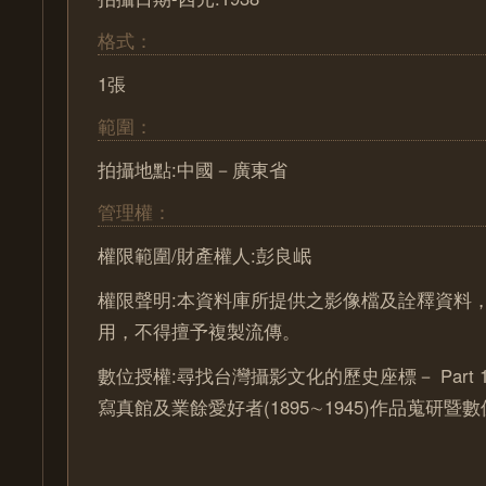
格式：
1張
範圍：
拍攝地點:中國－廣東省
管理權：
權限範圍/財產權人:彭良岷
權限聲明:本資料庫所提供之影像檔及詮釋資料
用，不得擅予複製流傳。
數位授權:尋找台灣攝影文化的歷史座標－ Part 
寫真館及業餘愛好者(1895∼1945)作品蒐研暨