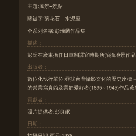
主題:風景–景點
關鍵字:菊花石、水泥座
全系列名稱:彭瑞麟作品集
描述：
彭氏在廣東擔任日軍翻譯官時期所拍攝地景作品
出版者：
數位化執行單位:尋找台灣攝影文化的歷史座標－ Pa
的營業寫真館及業餘愛好者(1895∼1945)作
貢獻者：
照片提供者:彭良岷
日期：
拍攝日期-西元:1938