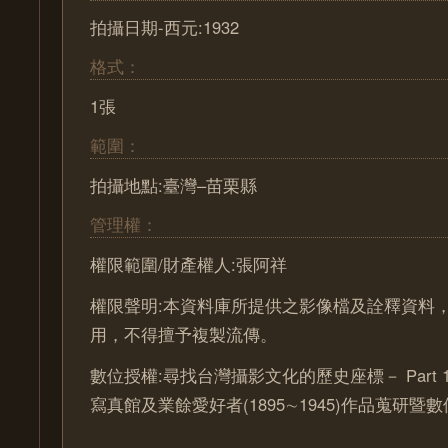
拍攝日期-西元:1932
格式：
1張
範圍：
拍攝地點:臺灣–苗栗縣
管理權：
權限範圍/財產權人:張阿祥
權限聲明:本資料庫所提供之影像檔及詮釋資料
用，不得擅予複製流傳。
數位授權:尋找台灣攝影文化的歷史座標－ Part 
寫真館及業餘愛好者(1895∼1945)作品蒐研暨