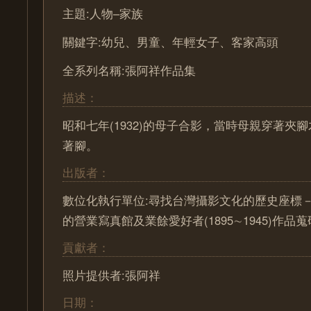
主題:人物–家族
關鍵字:幼兒、男童、年輕女子、客家高頭
全系列名稱:張阿祥作品集
描述：
昭和七年(1932)的母子合影，當時母親穿著夾
著腳。
出版者：
數位化執行單位:尋找台灣攝影文化的歷史座標－ Pa
的營業寫真館及業餘愛好者(1895∼1945)作
貢獻者：
照片提供者:張阿祥
日期：