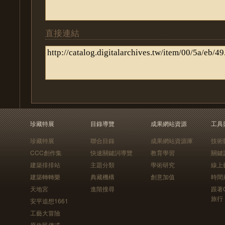
直接連結
珍藏特展
目錄導覽
成果網站資源
工具
珍藏特展
聯合目錄
成果網站資源庫
技術
CCC創作集
快速關鍵詞導覽
教育學習
關鍵
建築排排站
主題分類
學術研究
線上
建築轉轉樂
典藏機構
創意加值
時間
天地宮
進階搜尋
跟著
旅行
安平追想1661
工藝大冒險
原住民儀式