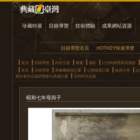
珍藏特展
目錄導覽
技術體驗
成果網站資源
目錄導覽首頁
HOTKEY快速導覽
首頁
目錄導覽
內容主題
書畫
攝影
日治時期營業寫真館
首頁
目錄導覽
典藏機構與計畫
公開徵選計畫
銘傳大學
設
愛好者作品蒐研暨數位典藏計畫
張阿祥作品集
昭和七年母與子