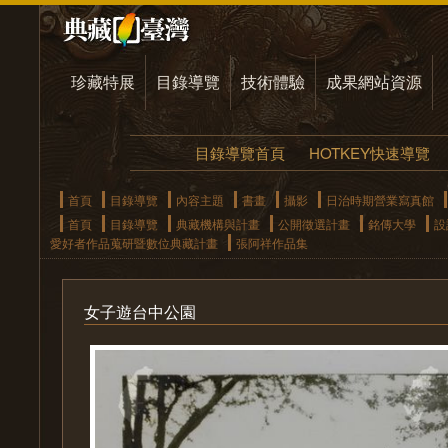
珍藏特展
目錄導覽
技術體驗
成果網站資源
目錄導覽首頁
HOTKEY快速導覽
首頁
目錄導覽
內容主題
書畫
攝影
日治時期營業寫真館
首頁
目錄導覽
典藏機構與計畫
公開徵選計畫
銘傳大學
設
愛好者作品蒐研暨數位典藏計畫
張阿祥作品集
女子遊台中公園