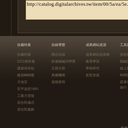
珍藏特展
目錄導覽
成果網站資源
工具
珍藏特展
聯合目錄
成果網站資源庫
技術
CCC創作集
快速關鍵詞導覽
教育學習
關鍵
建築排排站
主題分類
學術研究
線上
建築轉轉樂
典藏機構
創意加值
時間
天地宮
進階搜尋
跟著
旅行
安平追想1661
工藝大冒險
原住民儀式
原住民服飾
中央