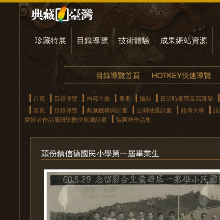
珍藏特展
目錄導覽
技術體驗
成果網站資源
目錄導覽首頁
HOTKEY快速導覽
首頁
目錄導覽
內容主題
書畫
攝影
日治時期營業寫真館
首頁
目錄導覽
典藏機構與計畫
公開徵選計畫
銘傳大學
設
愛好者作品蒐研暨數位典藏計畫
張阿祥作品集
頭份鎮信德國民小學第一屆畢業生