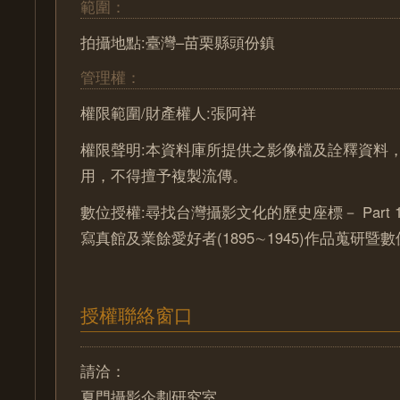
範圍：
拍攝地點:臺灣–苗栗縣頭份鎮
管理權：
權限範圍/財產權人:張阿祥
權限聲明:本資料庫所提供之影像檔及詮釋資料
用，不得擅予複製流傳。
數位授權:尋找台灣攝影文化的歷史座標－ Part 
寫真館及業餘愛好者(1895∼1945)作品蒐研暨
授權聯絡窗口
請洽：
夏門攝影企劃研究室