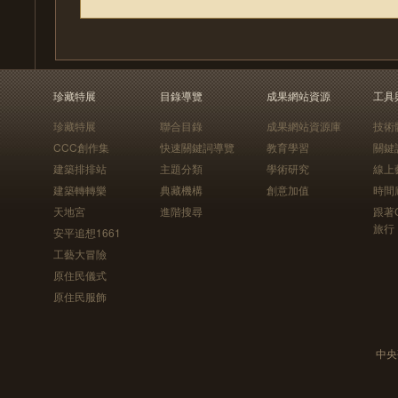
珍藏特展
目錄導覽
成果網站資源
工具
珍藏特展
聯合目錄
成果網站資源庫
技術
CCC創作集
快速關鍵詞導覽
教育學習
關鍵
建築排排站
主題分類
學術研究
線上
建築轉轉樂
典藏機構
創意加值
時間
天地宮
進階搜尋
跟著
旅行
安平追想1661
工藝大冒險
原住民儀式
原住民服飾
中央