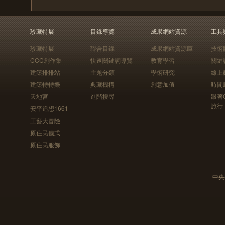
珍藏特展
目錄導覽
成果網站資源
工具
珍藏特展
聯合目錄
成果網站資源庫
技術
CCC創作集
快速關鍵詞導覽
教育學習
關鍵
建築排排站
主題分類
學術研究
線上
建築轉轉樂
典藏機構
創意加值
時間
天地宮
進階搜尋
跟著
旅行
安平追想1661
工藝大冒險
原住民儀式
原住民服飾
中央