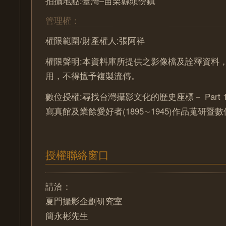
拍攝地點:臺灣–苗栗縣頭份鎮
管理權：
權限範圍/財產權人:張阿祥
權限聲明:本資料庫所提供之影像檔及詮釋資料
用，不得擅予複製流傳。
數位授權:尋找台灣攝影文化的歷史座標－ Part 
寫真館及業餘愛好者(1895∼1945)作品蒐研暨
授權聯絡窗口
請洽：
夏門攝影企劃研究室
簡永彬先生