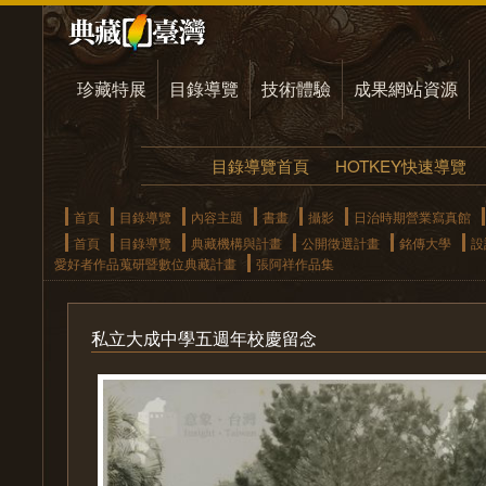
珍藏特展
目錄導覽
技術體驗
成果網站資源
目錄導覽首頁
HOTKEY快速導覽
首頁
目錄導覽
內容主題
書畫
攝影
日治時期營業寫真館
首頁
目錄導覽
典藏機構與計畫
公開徵選計畫
銘傳大學
設
愛好者作品蒐研暨數位典藏計畫
張阿祥作品集
私立大成中學五週年校慶留念