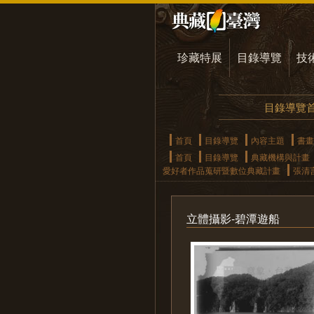
珍藏特展
目錄導覽
技
目錄導覽
首頁
目錄導覽
內容主題
書畫
首頁
目錄導覽
典藏機構與計畫
愛好者作品蒐研暨數位典藏計畫
張清
立體攝影-碧潭遊船