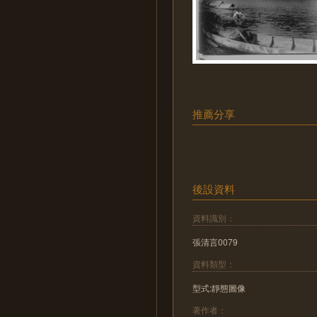
推薦分享
後設資料
資料識別：
張清言0079
資料類型：
型式:靜態圖像
著作者：