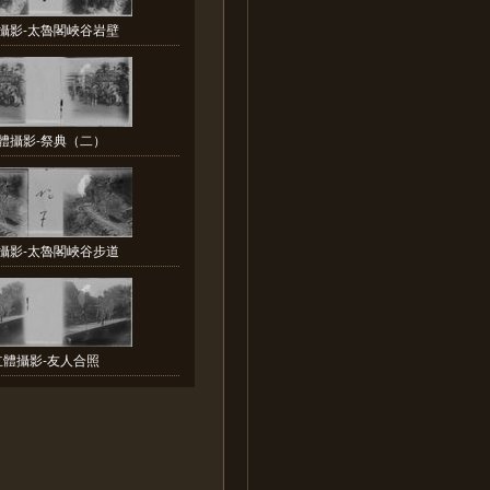
攝影-太魯閣峽谷岩壁
體攝影-祭典（二）
攝影-太魯閣峽谷步道
立體攝影-友人合照