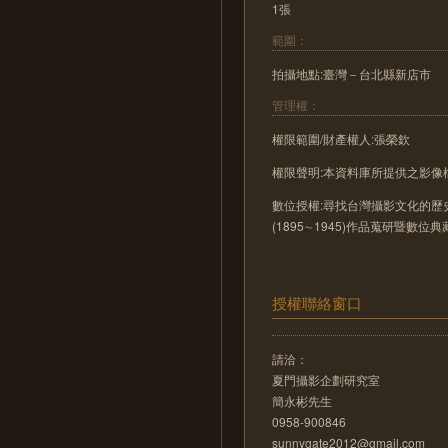
1張
範圍：
拍攝地點:臺灣－台北縣新店市
管理權：
權限範圍/財產權人:張榮欽
權限聲明:本資料庫所提供之影
數位授權:尋找台灣攝影文化的歷史
(1895∼1945)作品蒐研暨數位
授權聯絡窗口
請洽：
夏門攝影企劃研究室
簡永彬先生
0958-900846
sunnygate2012@gmail.com