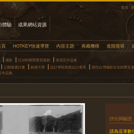
首頁
術體驗
成果網站資源
首頁
HOTKEY快速導覽
內容主題
典藏機構
進階搜尋
攝影
日治時期營業寫真館
張清言作品集
公開徵選計畫
銘傳大學
設計學院商業設計學系
尋找台灣攝影文化的歷史
言作品集
評分與驗證
請為這筆數