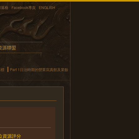
部落格
Facebook專頁
ENGLISH
資源聯盟
座標
Part 1日治時期的營業寫真館及業餘
位資源評分