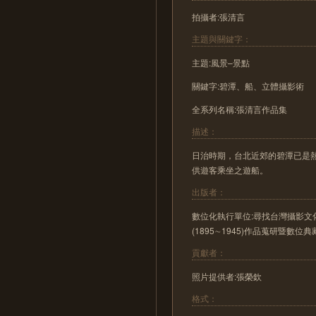
拍攝者:張清言
主題與關鍵字：
主題:風景–景點
關鍵字:碧潭、船、立體攝影術
全系列名稱:張清言作品集
描述：
日治時期，台北近郊的碧潭已是
供遊客乘坐之遊船。
出版者：
數位化執行單位:尋找台灣攝影文化
(1895∼1945)作品蒐研暨數位
貢獻者：
照片提供者:張榮欽
格式：