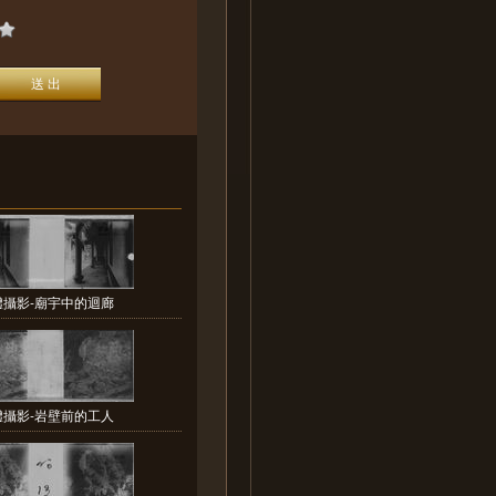
體攝影-廟宇中的迴廊
體攝影-岩壁前的工人