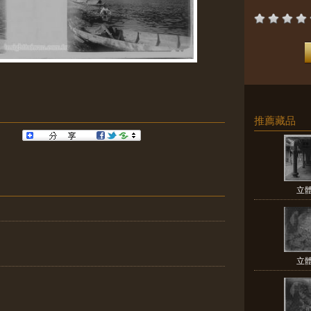
推薦藏品
立
立