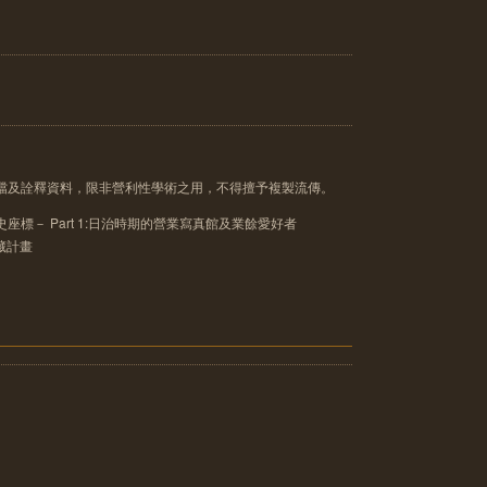
像檔及詮釋資料，限非營利性學術之用，不得擅予複製流傳。
座標－ Part 1:日治時期的營業寫真館及業餘愛好者
典藏計畫