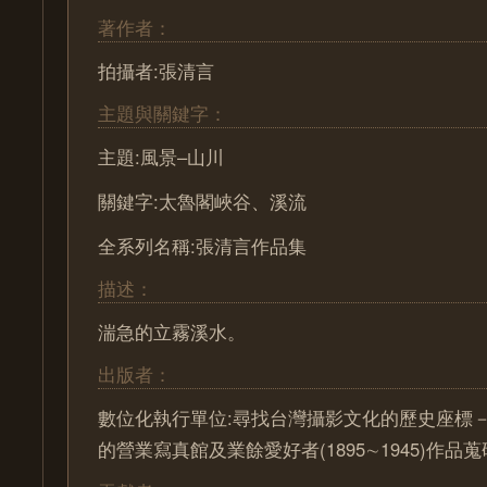
著作者：
拍攝者:張清言
主題與關鍵字：
主題:風景–山川
關鍵字:太魯閣峽谷、溪流
全系列名稱:張清言作品集
描述：
湍急的立霧溪水。
出版者：
數位化執行單位:尋找台灣攝影文化的歷史座標－ Pa
的營業寫真館及業餘愛好者(1895∼1945)作