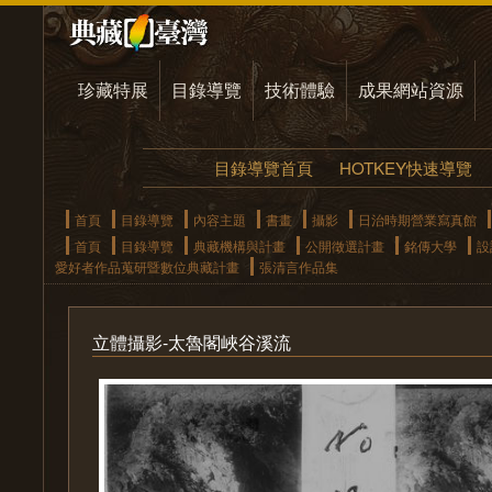
珍藏特展
目錄導覽
技術體驗
成果網站資源
目錄導覽首頁
HOTKEY快速導覽
首頁
目錄導覽
內容主題
書畫
攝影
日治時期營業寫真館
首頁
目錄導覽
典藏機構與計畫
公開徵選計畫
銘傳大學
設
愛好者作品蒐研暨數位典藏計畫
張清言作品集
立體攝影-太魯閣峽谷溪流