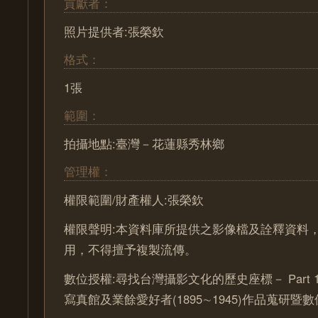
貢獻者：
照片提供者:張榮欽
格式：
1張
範圍：
拍攝地點:臺灣－花蓮縣秀林鄉
管理權：
權限範圍/財產權人:張榮欽
權限聲明:本資料庫所提供之影像檔及詮釋資料
用，不得擅予複製流傳。
數位授權:尋找台灣攝影文化的歷史座標－ Part 
寫真館及業餘愛好者(1895∼1945)作品蒐研暨