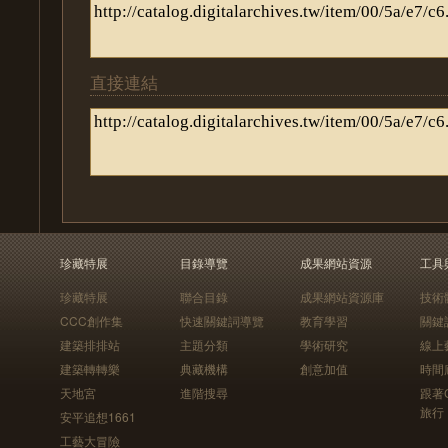
直接連結
珍藏特展
目錄導覽
成果網站資源
工具
珍藏特展
聯合目錄
成果網站資源庫
技術
CCC創作集
快速關鍵詞導覽
教育學習
關鍵
建築排排站
主題分類
學術研究
線上
建築轉轉樂
典藏機構
創意加值
時間
天地宮
進階搜尋
跟著
旅行
安平追想1661
工藝大冒險