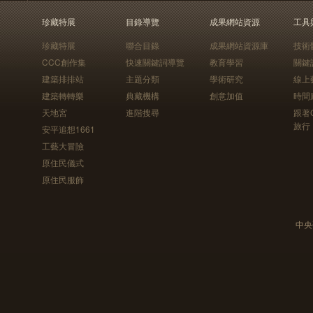
珍藏特展
目錄導覽
成果網站資源
工具
珍藏特展
聯合目錄
成果網站資源庫
技術
CCC創作集
快速關鍵詞導覽
教育學習
關鍵
建築排排站
主題分類
學術研究
線上
建築轉轉樂
典藏機構
創意加值
時間
天地宮
進階搜尋
跟著
旅行
安平追想1661
工藝大冒險
原住民儀式
原住民服飾
中央