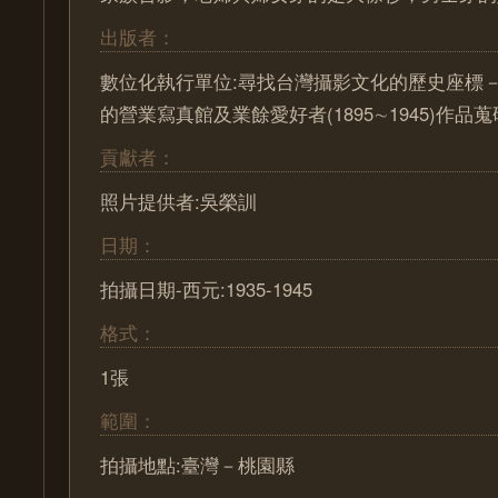
出版者：
數位化執行單位:尋找台灣攝影文化的歷史座標－ Pa
的營業寫真館及業餘愛好者(1895∼1945)作
貢獻者：
照片提供者:吳榮訓
日期：
拍攝日期-西元:1935-1945
格式：
1張
範圍：
拍攝地點:臺灣－桃園縣