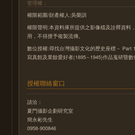
管理權：
權限範圍/財產權人:吳榮訓
權限聲明:本資料庫所提供之影像檔及詮釋資料
用，不得擅予複製流傳。
數位授權:尋找台灣攝影文化的歷史座標－ Part 
寫真館及業餘愛好者(1895∼1945)作品蒐研暨
授權聯絡窗口
請洽：
夏門攝影企劃研究室
簡永彬先生
0958-900846