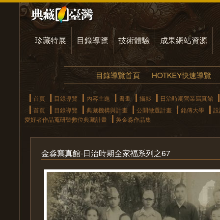
珍藏特展
目錄導覽
技術體驗
成果網站資源
目錄導覽首頁
HOTKEY快速導覽
首頁
目錄導覽
內容主題
書畫
攝影
日治時期營業寫真館
首頁
目錄導覽
典藏機構與計畫
公開徵選計畫
銘傳大學
設
愛好者作品蒐研暨數位典藏計畫
吳金淼作品集
金淼寫真館-日治時期全家福系列之67