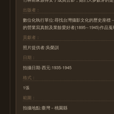
出版者：
數位化執行單位:尋找台灣攝影文化的歷史座標－ Pa
的營業寫真館及業餘愛好者(1895∼1945)作
貢獻者：
照片提供者:吳榮訓
日期：
拍攝日期-西元:1935-1945
格式：
1張
範圍：
拍攝地點:臺灣－桃園縣