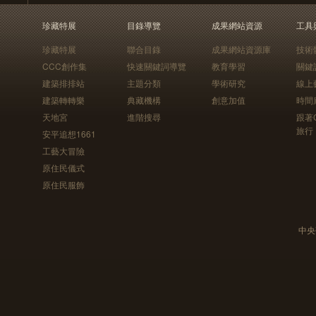
珍藏特展
目錄導覽
成果網站資源
工具
珍藏特展
聯合目錄
成果網站資源庫
技術
CCC創作集
快速關鍵詞導覽
教育學習
關鍵
建築排排站
主題分類
學術研究
線上
建築轉轉樂
典藏機構
創意加值
時間
天地宮
進階搜尋
跟著
旅行
安平追想1661
工藝大冒險
原住民儀式
原住民服飾
中央