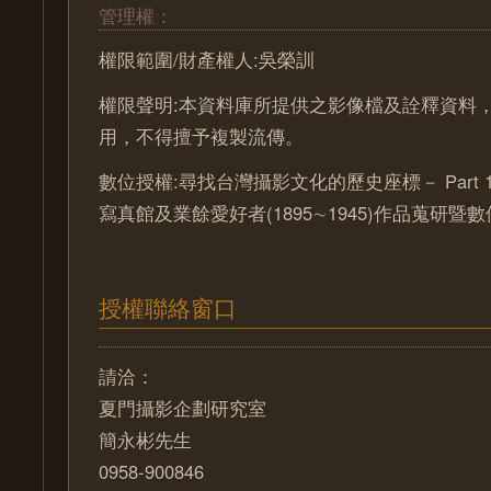
管理權：
權限範圍/財產權人:吳榮訓
權限聲明:本資料庫所提供之影像檔及詮釋資料
用，不得擅予複製流傳。
數位授權:尋找台灣攝影文化的歷史座標－ Part 
寫真館及業餘愛好者(1895∼1945)作品蒐研暨
授權聯絡窗口
請洽：
夏門攝影企劃研究室
簡永彬先生
0958-900846