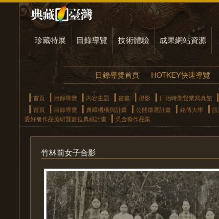
珍藏特展
目錄導覽
技術體驗
成果網站資源
目錄導覽首頁
HOTKEY快速導覽
首頁
目錄導覽
內容主題
書畫
攝影
日治時期營業寫真館
首頁
目錄導覽
典藏機構與計畫
公開徵選計畫
銘傳大學
設
愛好者作品蒐研暨數位典藏計畫
吳金淼作品集
竹林前女子合影