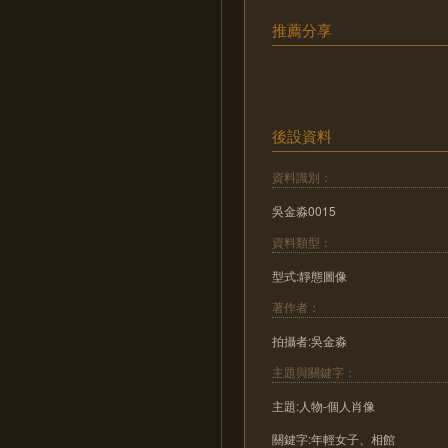
推薦分享
後設資料
資料識別：
吳金淼0015
資料類型：
型式:靜態圖像
著作者：
拍攝者:吳金淼
主題與關鍵字：
主題:人物-個人肖像
關鍵字:年輕女子、相館