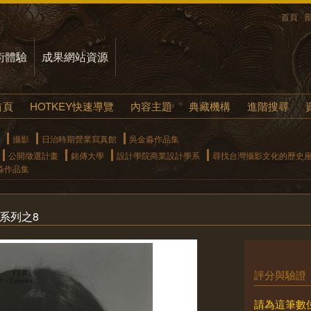
首頁
術體驗
成果網站資源
首頁
HOTKEY快速導覽
內容主題
典藏機構
進階搜尋
攝影
日治時期營業寫真館
吳金淼作品集
公開徵選計畫
銘傳大學
設計學院商業設計學系
尋找台灣攝影文化的歷史
淼作品集
系列之8
評分與驗證
請為這筆數