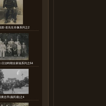
真館-老先生肖像系列之2
-日治時期全家福系列之64
埔褒忠亭(義民廟)之4