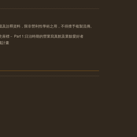
像檔及詮釋資料，限非營利性學術之用，不得擅予複製流傳。
座標－ Part 1:日治時期的營業寫真館及業餘愛好者
典藏計畫