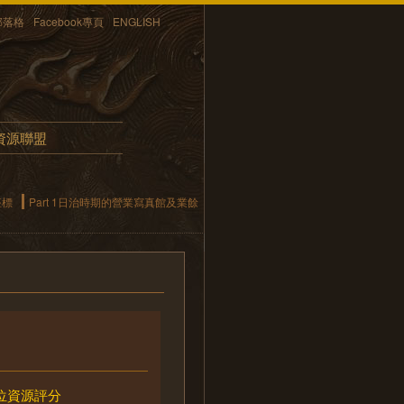
部落格
Facebook專頁
ENGLISH
資源聯盟
座標
Part 1日治時期的營業寫真館及業餘
位資源評分