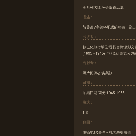
全系列名稱:吳金淼作品集
描述：
荷葉邊V字領搭配綴飾項鍊，顯
出版者：
數位化執行單位:尋找台灣攝影文化
(1895∼1945)作品蒐研暨數位
貢獻者：
照片提供者:吳榮訓
日期：
拍攝日期-西元:1945-1955
格式：
1張
範圍：
拍攝地點:臺灣－桃園縣楊梅鎮