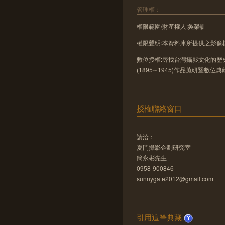
管理權：
權限範圍/財產權人:吳榮訓
權限聲明:本資料庫所提供之影
數位授權:尋找台灣攝影文化的歷史
(1895∼1945)作品蒐研暨數位
授權聯絡窗口
請洽：
夏門攝影企劃研究室
簡永彬先生
0958-900846
sunnygate2012@gmail.com
引用這筆典藏