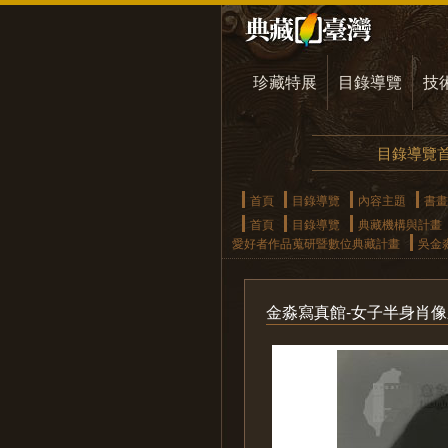
珍藏特展
目錄導覽
技
目錄導覽
首頁
目錄導覽
內容主題
書畫
首頁
目錄導覽
典藏機構與計畫
愛好者作品蒐研暨數位典藏計畫
吳金
金淼寫真館-女子半身肖像