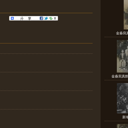
金淼寫
金淼寫真館
新