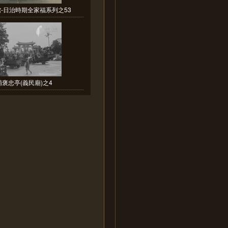
-日治時期全家福系列之53
埔褒忠亭(義民廟)之4