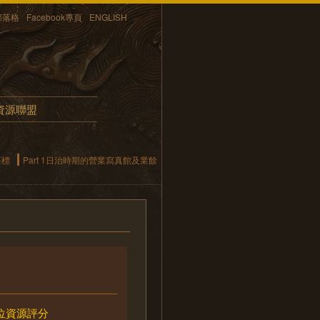
部落格
Facebook專頁
ENGLISH
資源聯盟
座標
Part 1日治時期的營業寫真館及業餘
位資源評分