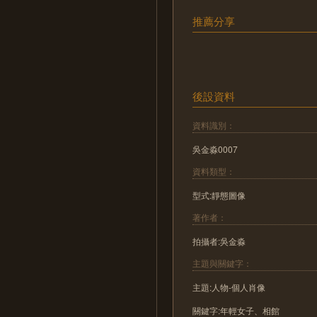
推薦分享
後設資料
資料識別：
吳金淼0007
資料類型：
型式:靜態圖像
著作者：
拍攝者:吳金淼
主題與關鍵字：
主題:人物-個人肖像
關鍵字:年輕女子、相館