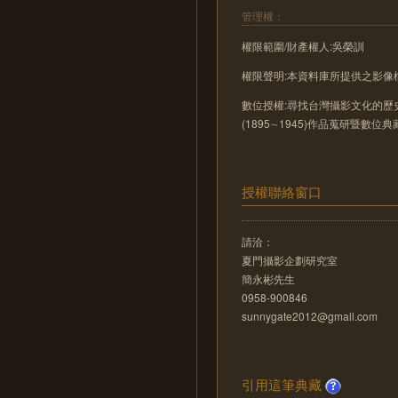
管理權：
權限範圍/財產權人:吳榮訓
權限聲明:本資料庫所提供之影
數位授權:尋找台灣攝影文化的歷史
(1895∼1945)作品蒐研暨數位
授權聯絡窗口
請洽：
夏門攝影企劃研究室
簡永彬先生
0958-900846
sunnygate2012@gmail.com
引用這筆典藏