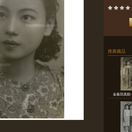
推薦藏品
金淼寫真館-