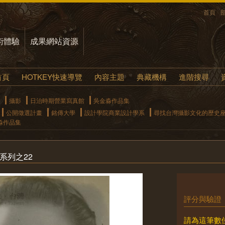
首頁
術體驗
成果網站資源
首頁
HOTKEY快速導覽
內容主題
典藏機構
進階搜尋
攝影
日治時期營業寫真館
吳金淼作品集
公開徵選計畫
銘傳大學
設計學院商業設計學系
尋找台灣攝影文化的歷史
淼作品集
系列之22
評分與驗證
請為這筆數