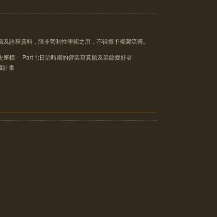
像檔及詮釋資料，限非營利性學術之用，不得擅予複製流傳。
座標－ Part 1:日治時期的營業寫真館及業餘愛好者
典藏計畫