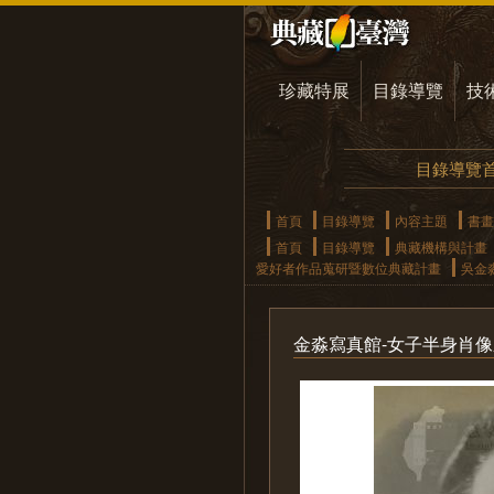
珍藏特展
目錄導覽
技
目錄導覽
首頁
目錄導覽
內容主題
書畫
首頁
目錄導覽
典藏機構與計畫
愛好者作品蒐研暨數位典藏計畫
吳金
金淼寫真館-女子半身肖像