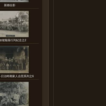
新婚合影
加坡陥落行列紀念之2
-日治時期家人合照系列之6