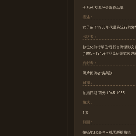
全系列名稱:吳金淼作品集
描述：
女子留了1950年代最為流行的
出版者：
數位化執行單位:尋找台灣攝影文化
(1895∼1945)作品蒐研暨數位
貢獻者：
照片提供者:吳榮訓
日期：
拍攝日期-西元:1945-1955
格式：
1張
範圍：
拍攝地點:臺灣－桃園縣楊梅鎮