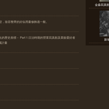
金淼寫真館
髮型，妝容整齊的好似用畫修飾過一般。
的歷史座標－ Part 1:日治時期的營業寫真館及業餘愛好者
新
典藏計畫