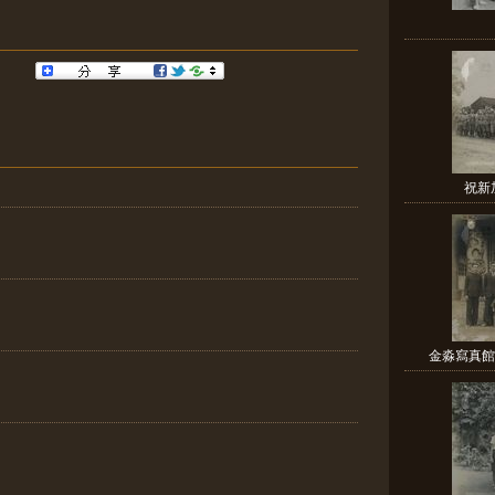
祝新
金淼寫真館