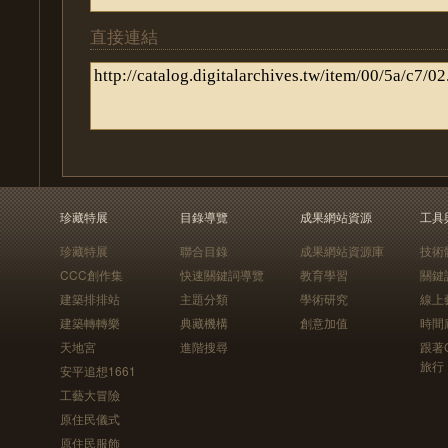
直接連結
珍藏特展
目錄導覽
成果網站資源
工具
珍藏特展
聯合目錄
成果網站資源庫
技術
CCC創作集
快速關鍵詞導覽
教育學習
關鍵
建築排排站
主題分類
學術研究
線上
建築轉轉樂
典藏機構
創意加值
時間
天地宮
進階搜尋
跟著
旅行
安平追想1661
工藝大冒險
原住民儀式
原住民服飾