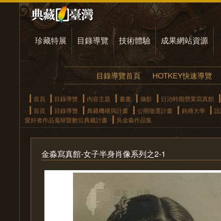
珍藏特展
目錄導覽
技術體驗
成果網站資源
目錄導覽首頁
HOTKEY快速導覽
首頁
目錄導覽
內容主題
書畫
攝影
日治時期營業寫真館
首頁
目錄導覽
典藏機構與計畫
公開徵選計畫
銘傳大學
設
愛好者作品蒐研暨數位典藏計畫
吳金淼作品集
金淼寫真館-女子半身肖像系列之2-1