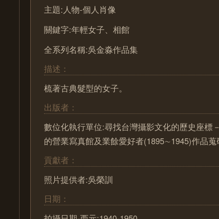
主題:人物-個人肖像
關鍵字:年輕女子、相館
全系列名稱:吳金淼作品集
描述：
梳著古典髮型的女子。
出版者：
數位化執行單位:尋找台灣攝影文化的歷史座標－ Pa
的營業寫真館及業餘愛好者(1895∼1945)作
貢獻者：
照片提供者:吳榮訓
日期：
拍攝日期-西元:1940-1950