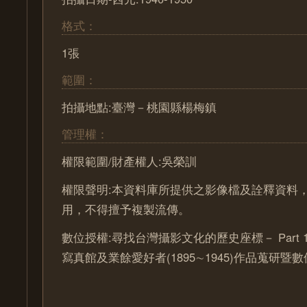
格式：
1張
範圍：
拍攝地點:臺灣－桃園縣楊梅鎮
管理權：
權限範圍/財產權人:吳榮訓
權限聲明:本資料庫所提供之影像檔及詮釋資料
用，不得擅予複製流傳。
數位授權:尋找台灣攝影文化的歷史座標－ Part 
寫真館及業餘愛好者(1895∼1945)作品蒐研暨