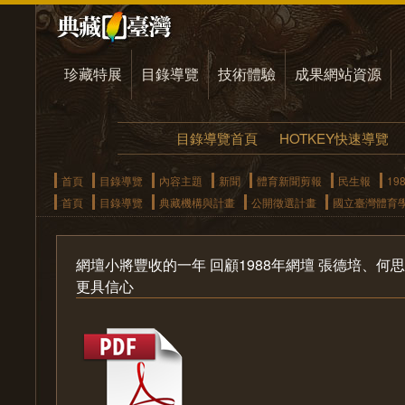
珍藏特展
目錄導覽
技術體驗
成果網站資源
目錄導覽首頁
HOTKEY快速導覽
首頁
目錄導覽
內容主題
新聞
體育新聞剪報
民生報
19
首頁
目錄導覽
典藏機構與計畫
公開徵選計畫
國立臺灣體育
網壇小將豐收的一年 回顧1988年網壇 張德培、
更具信心