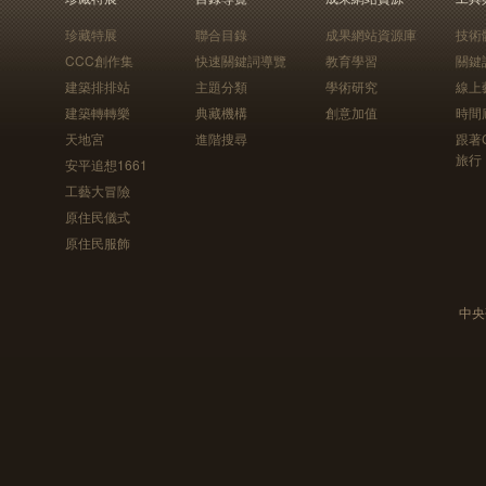
珍藏特展
聯合目錄
成果網站資源庫
技術
CCC創作集
快速關鍵詞導覽
教育學習
關鍵
建築排排站
主題分類
學術研究
線上
建築轉轉樂
典藏機構
創意加值
時間
天地宮
進階搜尋
跟著
旅行
安平追想1661
工藝大冒險
原住民儀式
原住民服飾
中央