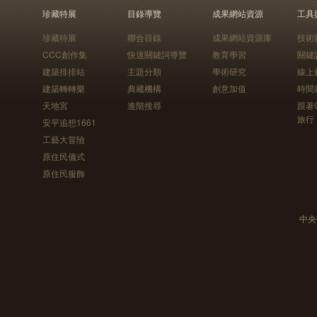
珍藏特展
目錄導覽
成果網站資源
工具
珍藏特展
聯合目錄
成果網站資源庫
技術
CCC創作集
快速關鍵詞導覽
教育學習
關鍵
建築排排站
主題分類
學術研究
線上
建築轉轉樂
典藏機構
創意加值
時間
天地宮
進階搜尋
跟著
旅行
安平追想1661
工藝大冒險
原住民儀式
原住民服飾
中央