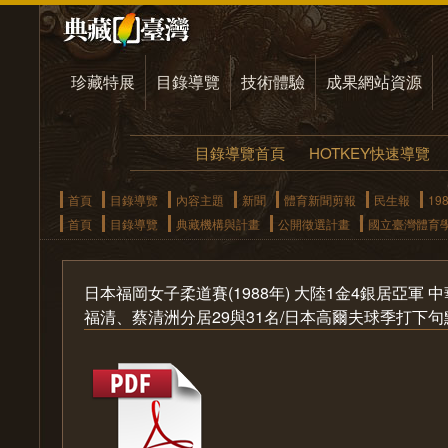
珍藏特展
目錄導覽
技術體驗
成果網站資源
目錄導覽首頁
HOTKEY快速導覽
首頁
目錄導覽
內容主題
新聞
體育新聞剪報
民生報
19
首頁
目錄導覽
典藏機構與計畫
公開徵選計畫
國立臺灣體育
日本福岡女子柔道賽(1988年) 大陸1金4銀居亞軍 
福清、蔡清洲分居29與31名/日本高爾夫球季打下句