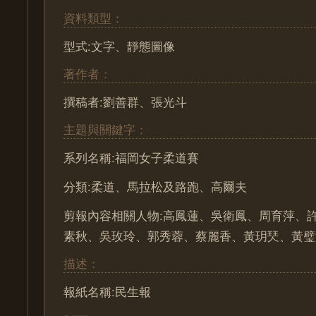
資料類型：
型式:文字、靜態圖像
著作者：
撰稿者:劉善群、張光斗
主題與關鍵字：
系列名稱:福岡女子柔道賽
分類:柔道、馬拉松及路跑、高爾夫
剪報內容相關人物:高鳳蓮、吳衛鳳、周育萍、
素秋、吳玫玲、郭秀蓉、蔡麗香、黃玥珡、黃璧
描述：
報紙名稱:民生報