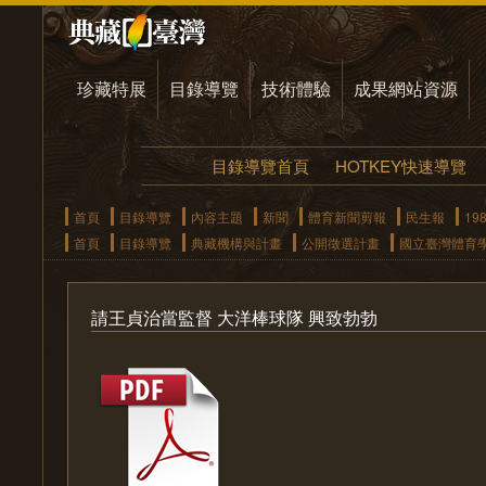
珍藏特展
目錄導覽
技術體驗
成果網站資源
目錄導覽首頁
HOTKEY快速導覽
首頁
目錄導覽
內容主題
新聞
體育新聞剪報
民生報
19
首頁
目錄導覽
典藏機構與計畫
公開徵選計畫
國立臺灣體育
請王貞治當監督 大洋棒球隊 興致勃勃