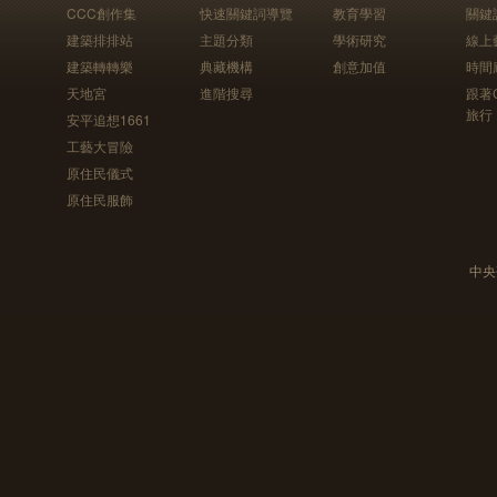
CCC創作集
快速關鍵詞導覽
教育學習
關鍵
建築排排站
主題分類
學術研究
線上
建築轉轉樂
典藏機構
創意加值
時間
天地宮
進階搜尋
跟著
旅行
安平追想1661
工藝大冒險
原住民儀式
原住民服飾
中央