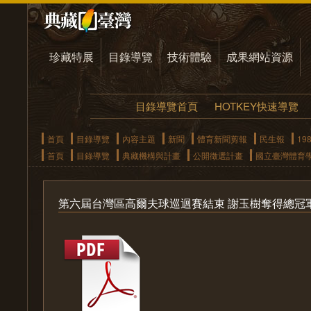
珍藏特展
目錄導覽
技術體驗
成果網站資源
目錄導覽首頁
HOTKEY快速導覽
首頁
目錄導覽
內容主題
新聞
體育新聞剪報
民生報
19
首頁
目錄導覽
典藏機構與計畫
公開徵選計畫
國立臺灣體育
第六屆台灣區高爾夫球巡迴賽結束 謝玉樹奪得總冠