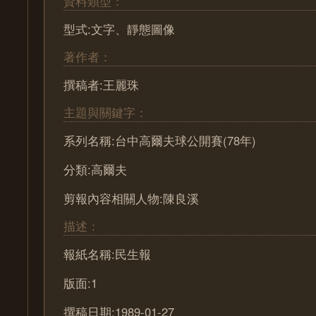
資料類型：
型式:文字、靜態圖像
著作者：
撰稿者:王麗珠
主題與關鍵字：
系列名稱:台中高爾夫球公開賽(78年)
分類:高爾夫
剪報內容相關人物:陳良溪
描述：
報紙名稱:民生報
版面:1
撰稿日期:1989-01-27