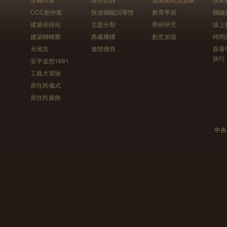
CCC創作集
快速關鍵詞導覽
教育學習
關鍵
建築排排站
主題分類
學術研究
線上
建築轉轉樂
典藏機構
創意加值
時間
天地宮
進階搜尋
跟著
旅行
安平追想1661
工藝大冒險
原住民儀式
原住民服飾
中央