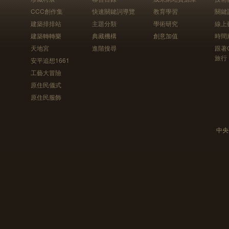
CCC創作集
快速關鍵詞導覽
教育學習
關鍵
建築排排站
主題分類
學術研究
線上
建築轉轉樂
典藏機構
創意加值
時間
天地宮
進階搜尋
跟著
旅行
安平追想1661
工藝大冒險
原住民儀式
原住民服飾
中央