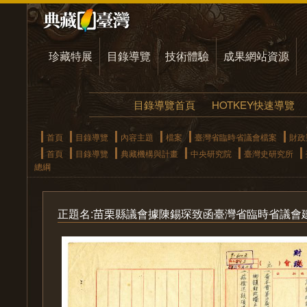
珍藏特展
目錄導覽
技術體驗
成果網站資源
目錄導覽首頁
HOTKEY快速導覽
首頁
目錄導覽
內容主題
檔案
臺灣省臨時省議會檔案
財政
首頁
目錄導覽
典藏機構與計畫
中央研究院
臺灣史研究所
總綱
正題名:苗栗縣議會據陳錫琛致函臺灣省臨時省議會