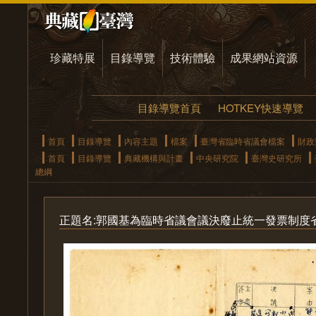
珍藏特展
目錄導覽
技術體驗
成果網站資源
目錄導覽首頁
HOTKEY快速導覽
首頁
目錄導覽
內容主題
檔案
臺灣省臨時省議會檔案
財政
首頁
目錄導覽
典藏機構與計畫
中央研究院
臺灣史研究所
總綱
正題名:郭國基為臨時省議會議決廢止統一發票制度