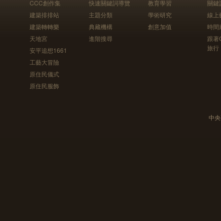
CCC創作集
快速關鍵詞導覽
教育學習
關鍵
建築排排站
主題分類
學術研究
線上
建築轉轉樂
典藏機構
創意加值
時間
天地宮
進階搜尋
跟著
旅行
安平追想1661
工藝大冒險
原住民儀式
原住民服飾
中央