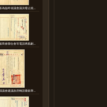
基為臨時省議會議決廢止統...
省商會聯合會等電請將戲劇...
縣議會建議政府轉請臺銀舉...