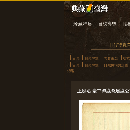
珍藏特展
目錄導覽
技
目錄導覽
首頁
目錄導覽
內容主題
檔案
首頁
目錄導覽
典藏機構與計畫
總綱
正題名:臺中縣議會建議