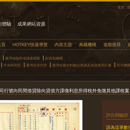
首頁
術體驗
成果網站資源
首頁
HOTKEY快速導覽
內容主題
典藏機構
進階搜尋
臺灣省臨時省議會檔案
財政類總綱
中央研究院
臺灣史研究所
臺灣珍藏史料數位典藏及加值應用計畫
官方機
公司行號向民間借貸除向貸借方課徵利息所得稅外免徵其他課稅案
評分與驗證
請為這筆數