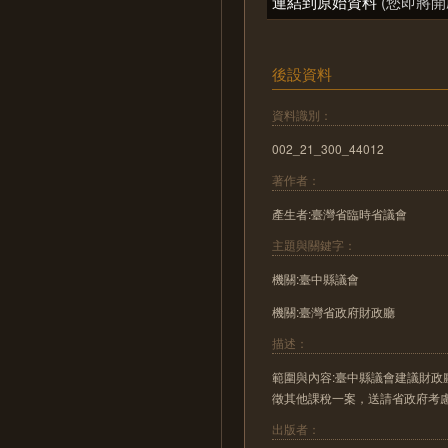
連結到原始資料
(您即將開
後設資料
資料識別：
002_21_300_44012
著作者：
產生者:臺灣省臨時省議會
主題與關鍵字：
機關:臺中縣議會
機關:臺灣省政府財政廳
描述：
範圍與內容:臺中縣議會建議財
徵其他課稅一案，送請省政府考
出版者：