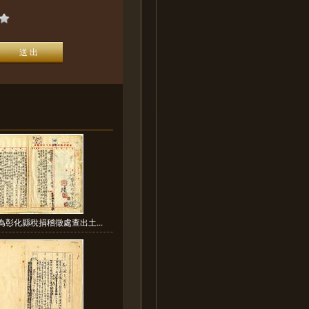
為彰化縣稅捐稽徵處查出土...