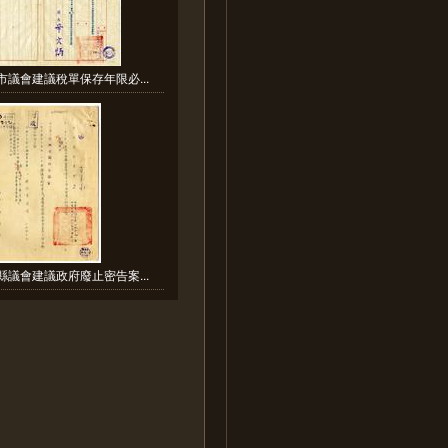
市議會建議稅單保存年限必...
縣議會建議政府廢止密告案...