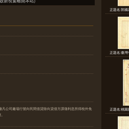
啟新視窗離開本站)
正題名:郭國
正題名:臺灣
政廳凡公司廠場行號向民間借貸除向貸借方課徵利息所得稅外免
正題名:桃園
慮。