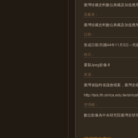
臺灣珍藏史料數位典藏及加值應
貢獻者：
臺灣珍藏史料數位典藏及加值應
日期：
形成日期:民國44年11月3日～民國44年1
格式：
重製Jpeg影像:8
來源：
臺灣省臨時省議會檔案，臺灣史
http://tais.ith.sinica.edu.tw/sinica
管理權：
數位影像為中央研究院臺灣史研