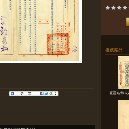
推薦藏品
正題名:陳火