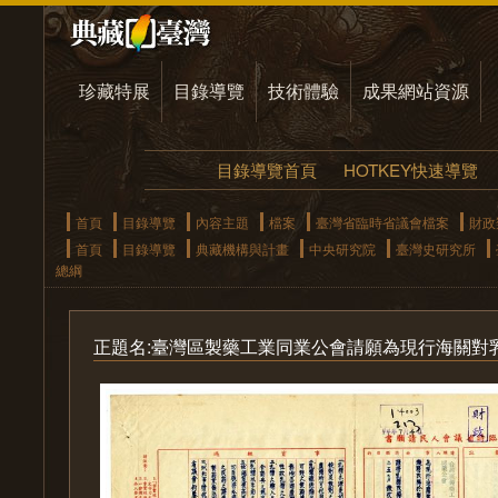
珍藏特展
目錄導覽
技術體驗
成果網站資源
目錄導覽首頁
HOTKEY快速導覽
首頁
目錄導覽
內容主題
檔案
臺灣省臨時省議會檔案
財政
首頁
目錄導覽
典藏機構與計畫
中央研究院
臺灣史研究所
總綱
正題名:臺灣區製藥工業同業公會請願為現行海關對