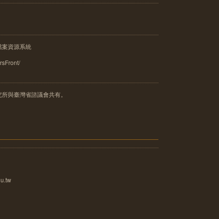
檔案資源系統
frsFront/
究所與臺灣省諮議會共有。
u.tw