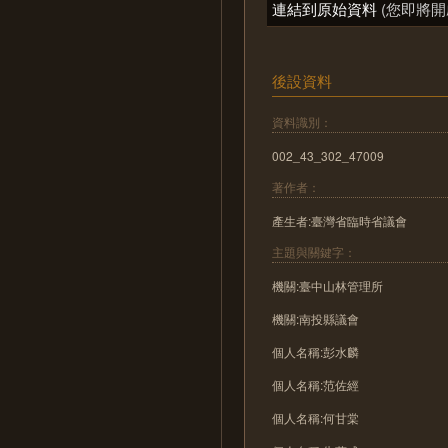
連結到原始資料
(您即將開
後設資料
資料識別：
002_43_302_47009
著作者：
產生者:臺灣省臨時省議會
主題與關鍵字：
機關:臺中山林管理所
機關:南投縣議會
個人名稱:彭水麟
個人名稱:范佐經
個人名稱:何甘棠