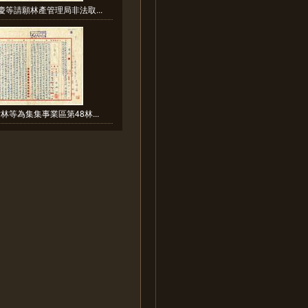
慶等請願林產管理局非法取...
林等為集集事業區第48林...