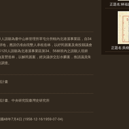
正題名:林福
81人請願為臺中山林管理所草屯分所轄內北港溪事業區，自34
墾耕地，應請仍准由現墾人承租造林，以紓民困案及南投縣議會
正題名:吳樹
120人請願為北港溪事業區第34、56林班內之請願人現耕
施直營造林，以解民困案，經決議併交彭水麟案，推請議員朱
拔調查。
用計畫
用計畫、中央研究院臺灣史研究所
7月4日 (1958-12-16/1959-07-04)