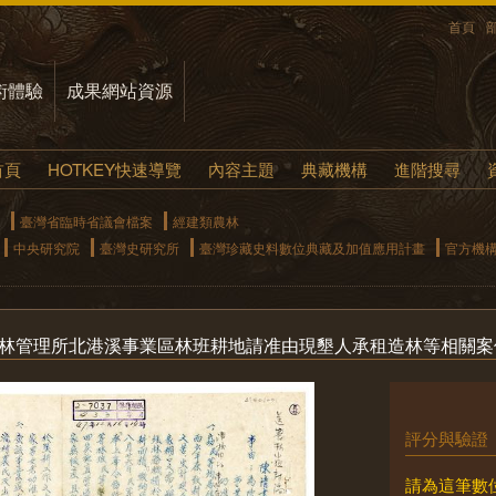
首頁
術體驗
成果網站資源
首頁
HOTKEY快速導覽
內容主題
典藏機構
進階搜尋
臺灣省臨時省議會檔案
經建類農林
中央研究院
臺灣史研究所
臺灣珍藏史料數位典藏及加值應用計畫
官方機
山林管理所北港溪事業區林班耕地請准由現墾人承租造林等相關案
評分與驗證
請為這筆數