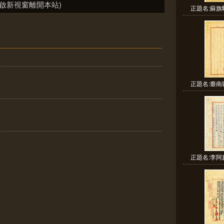
啟新視窗離開本站)
正題名:蘇旗
正題名:臺南
正題名:李阿