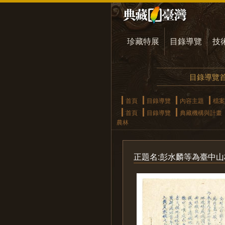
珍藏特展
目錄導覽
技
目錄導覽
首頁
目錄導覽
內容主題
檔案
首頁
目錄導覽
典藏機構與計畫
農林
正題名:彭水麟等為臺中