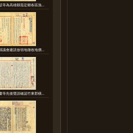
駁等為高雄縣茄定鄉各區漁...
縣議會建請放領地徵收地價...
慶等先後聲請確認竹東郡橫...