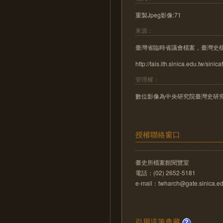
重製Jpeg影像:71
來源：
臺灣省臨時省議會檔案，臺灣史
http://tais.ith.sinica.edu.tw/sinica
管理權：
數位影像為中央研究院臺灣史研
授權聯絡窗口
臺史所檔案館閱覽室
電話：(02) 2652-5181
e-mail：twharch@gate.sinica.ed
引用這筆典藏