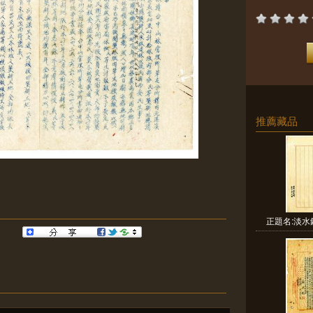
推薦藏品
正題名:淡水