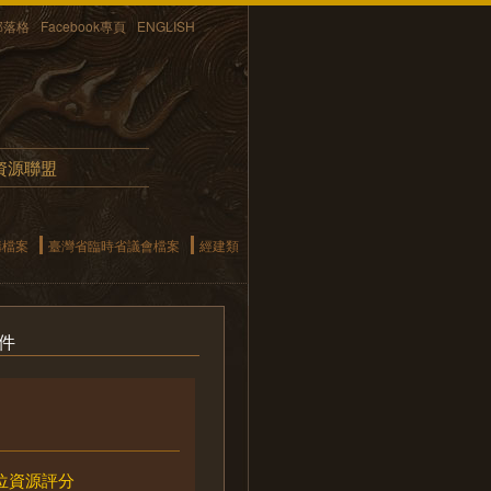
部落格
Facebook專頁
ENGLISH
資源聯盟
構檔案
臺灣省臨時省議會檔案
經建類
件
位資源評分