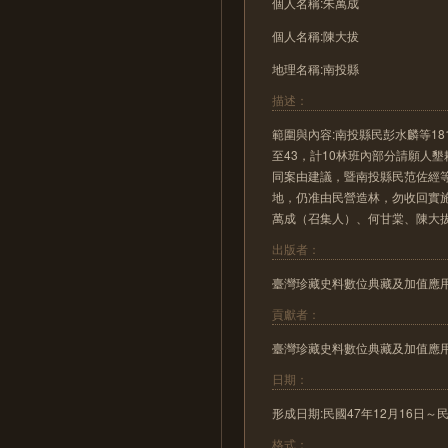
個人名稱:朱萬成
個人名稱:陳大拔
地理名稱:南投縣
描述：
範圍與內容:南投縣民彭水麟等1
至43，計10林班內部分請願人
同案由建議，暨南投縣民范佐經等
地，仍准由民營造林，勿收回實
萬成（召集人）、何甘棠、陳大
出版者：
臺灣珍藏史料數位典藏及加值應
貢獻者：
臺灣珍藏史料數位典藏及加值應
日期：
形成日期:民國47年12月16日～民國48年
格式：