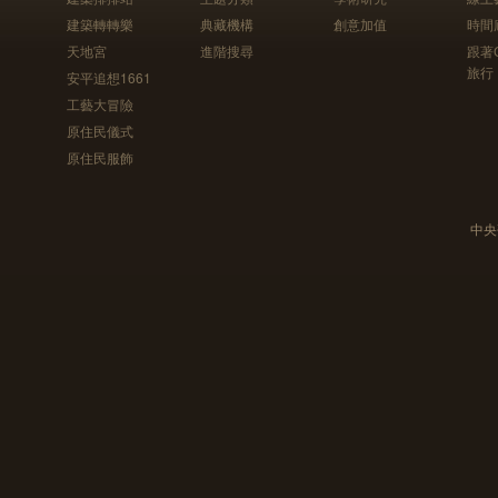
建築轉轉樂
典藏機構
創意加值
時間
天地宮
進階搜尋
跟著
旅行
安平追想1661
工藝大冒險
原住民儀式
原住民服飾
中央