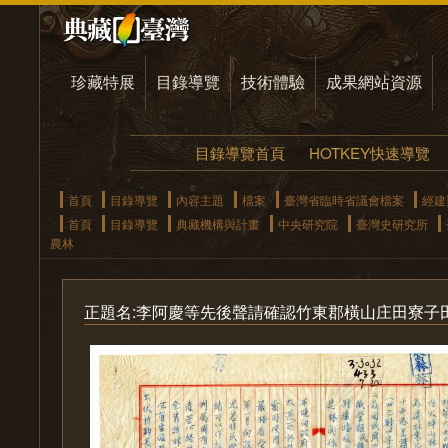
珍藏特展
目錄導覽
技術體驗
成果網站資源
目錄導覽首頁
HOTKEY快速導覽
首頁
目錄導覽
內容主題
檔案
臺灣省臨時省議會檔案
經建
首頁
目錄導覽
典藏機構與計畫
中央研究院
臺灣史研究所
農林
正題名:李阿慶等先後聲請確認竹東郡橫山庄田寮子