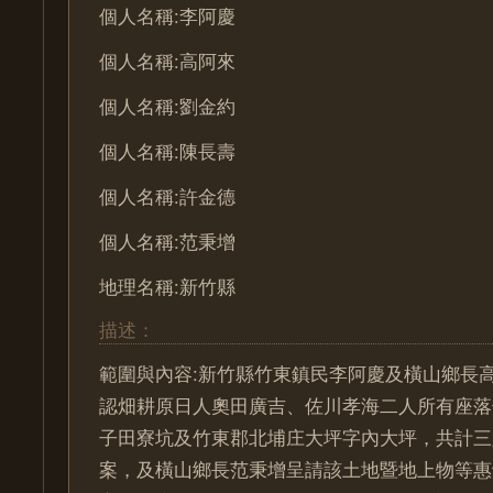
個人名稱:李阿慶
個人名稱:高阿來
個人名稱:劉金約
個人名稱:陳長壽
個人名稱:許金德
個人名稱:范秉增
地理名稱:新竹縣
描述：
範圍與內容:新竹縣竹東鎮民李阿慶及橫山鄉長
認畑耕原日人奧田廣吉、佐川孝海二人所有座落
子田寮坑及竹東郡北埔庄大坪字內大坪，共計三
案，及橫山鄉長范秉增呈請該土地暨地上物等惠