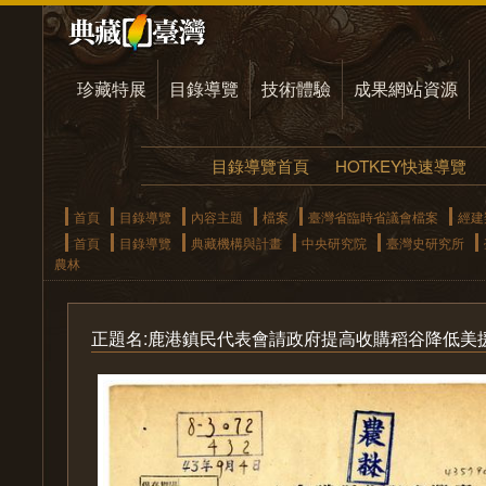
珍藏特展
目錄導覽
技術體驗
成果網站資源
目錄導覽首頁
HOTKEY快速導覽
首頁
目錄導覽
內容主題
檔案
臺灣省臨時省議會檔案
經建
首頁
目錄導覽
典藏機構與計畫
中央研究院
臺灣史研究所
農林
正題名:鹿港鎮民代表會請政府提高收購稻谷降低美