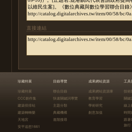
直接連結
珍藏特展
目錄導覽
成果網站資源
工具
珍藏特展
聯合目錄
成果網站資源庫
技術
CCC創作集
快速關鍵詞導覽
教育學習
關鍵
建築排排站
主題分類
學術研究
線上
建築轉轉樂
典藏機構
創意加值
時間
天地宮
進階搜尋
跟著
旅行
安平追想1661