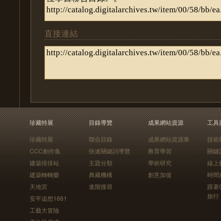
直接連結
珍藏特展
目錄導覽
成果網站資源
工具
珍藏特展
聯合目錄
成果網站資源庫
技術
CCC創作集
快速關鍵詞導覽
教育學習
關鍵
建築排排站
主題分類
學術研究
線上
建築轉轉樂
典藏機構
創意加值
時間
天地宮
進階搜尋
跟著
旅行
安平追想1661
工藝大冒險