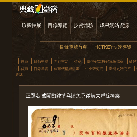
珍藏特展
目錄導覽
技術體驗
成果網站資源
目錄導覽首頁
HOTKEY快速導覽
首頁
目錄導覽
內容主題
檔案
臺灣省臨時省議會檔案
經建
首頁
目錄導覽
典藏機構與計畫
中央研究院
臺灣史研究所
農林
正題名:盛關頤陳情為請免予徵購大戶餘糧案