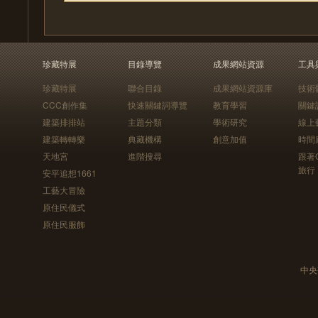
珍藏特展
目錄導覽
成果網站資源
工具
珍藏特展
聯合目錄
成果網站資源庫
技術
CCC創作集
快速關鍵詞導覽
教育學習
關鍵
建築排排站
主題分類
學術研究
線上
建築轉轉樂
典藏機構
創意加值
時間
天地宮
進階搜尋
跟著
旅行
安平追想1661
工藝大冒險
原住民儀式
原住民服飾
中央