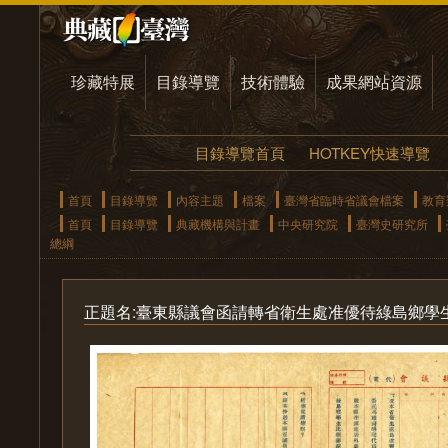
珍藏特展
目錄導覽
技術體驗
成果網站資源
目錄導覽首頁
HOTKEY快速導覽
首頁
目錄導覽
內容主題
檔案
臺灣省臨時省議會檔案
教育
首頁
目錄導覽
典藏機構與計畫
中央研究院
臺灣史研究所
總綱
正題名:臺東縣議會函請轉省衛生處准優待綠島鄉學