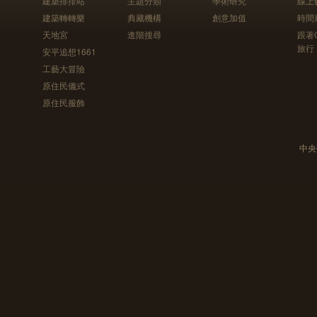
建築排排站
主題分類
學術研究
線上
建築轉轉樂
典藏機構
創意加值
時間
天地宮
進階搜尋
跟著
旅行
安平追想1661
工藝大冒險
原住民儀式
原住民服飾
中央