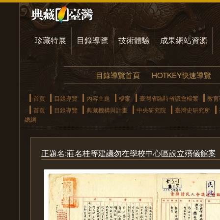
珍藏特展
目錄導覽
技術體驗
成果網站資源
目錄導覽首頁
HOTKEY快速導覽
首頁
目錄導覽
內容主題
檔案
臺灣省臨時省議會檔案
教育
首頁
目錄導覽
典藏機構與計畫
中央研究院
臺灣史研究所
總綱
正題名:莊名桂等建議勿在學校中心區設立殯儀館案