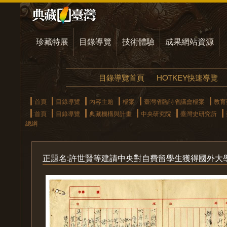
珍藏特展
目錄導覽
技術體驗
成果網站資源
目錄導覽首頁
HOTKEY快速導覽
首頁
目錄導覽
內容主題
檔案
臺灣省臨時省議會檔案
教育
首頁
目錄導覽
典藏機構與計畫
中央研究院
臺灣史研究所
總綱
正題名:許世賢等建請中央對自費留學生獲得國外大