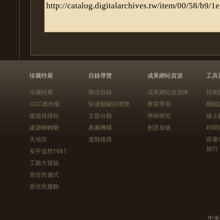
珍藏特展
目錄導覽
成果網站資源
工具
珍藏特展
聯合目錄
成果網站資源庫
技術
CCC創作集
快速關鍵詞導覽
教育學習
關鍵
建築排排站
主題分類
學術研究
線上
建築轉轉樂
典藏機構
創意加值
時間
天地宮
進階搜尋
跟著
旅行
安平追想1661
工藝大冒險
原住民儀式
原住民服飾
中央