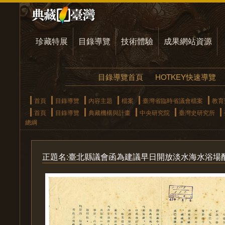
珍藏特展
目錄導覽
技術體驗
成果網站資源
目錄導覽首頁
HOTKEY快速導覽
首頁
目錄導覽
內容主題
檔案
臺灣省臨時省議會檔案
教育
首頁
目錄導覽
典藏機構與計畫
中央研究院
臺灣史研究所
總綱
正題名:臺北縣議會函為建議早日開放淡水海水浴場