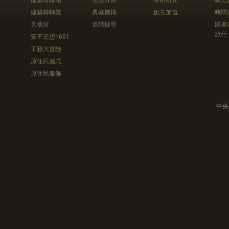
建築轉轉樂
典藏機構
創意加值
時間
天地宮
進階搜尋
跟著
旅行
安平追想1661
工藝大冒險
原住民儀式
原住民服飾
中央