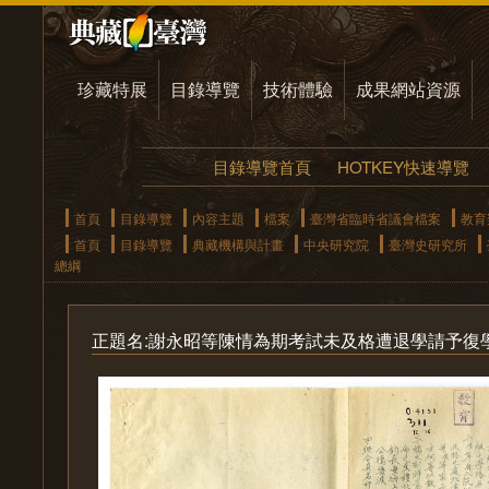
珍藏特展
目錄導覽
技術體驗
成果網站資源
目錄導覽首頁
HOTKEY快速導覽
首頁
目錄導覽
內容主題
檔案
臺灣省臨時省議會檔案
教育
首頁
目錄導覽
典藏機構與計畫
中央研究院
臺灣史研究所
總綱
正題名:謝永昭等陳情為期考試未及格遭退學請予復