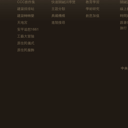
CCC創作集
快速關鍵詞導覽
教育學習
關鍵
建築排排站
主題分類
學術研究
線上
建築轉轉樂
典藏機構
創意加值
時間
天地宮
進階搜尋
跟著
旅行
安平追想1661
工藝大冒險
原住民儀式
原住民服飾
中央