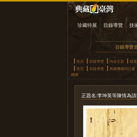
珍藏特展
目錄導覽
技
目錄導覽
首頁
目錄導覽
內容主題
檔案
首頁
目錄導覽
典藏機構與計畫
總綱
正題名:李坤英等陳情為