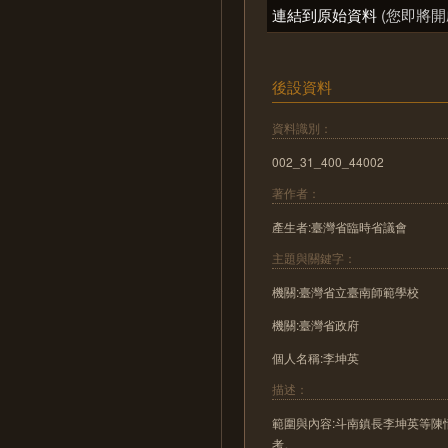
連結到原始資料
(您即將開
後設資料
資料識別：
002_31_400_44002
著作者：
產生者:臺灣省臨時省議會
主題與關鍵字：
機關:臺灣省立臺南師範學校
機關:臺灣省政府
個人名稱:李坤英
描述：
範圍與內容:斗南鎮長李坤英等
考。