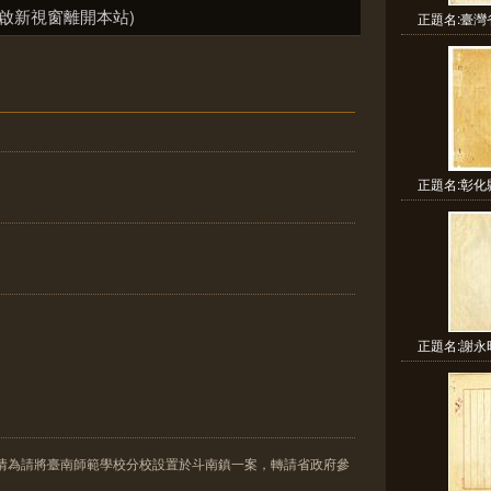
啟新視窗離開本站)
正題名:臺灣
正題名:彰化
正題名:謝永
陳情為請將臺南師範學校分校設置於斗南鎮一案，轉請省政府參