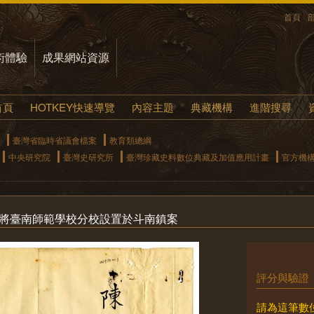
首頁
術體驗
成果網站資源
首頁
HOTKEY快速導覽
內容主題
典藏機構
進階搜尋
臺灣省臨時省議會檔案
教育類總綱
中央研究院
臺灣史研究所
臺灣珍藏史料數位典藏及加值應用計畫
官方機
請將臺南師範學校分校設置於斗南鎮案
評分與驗證
請為這筆數