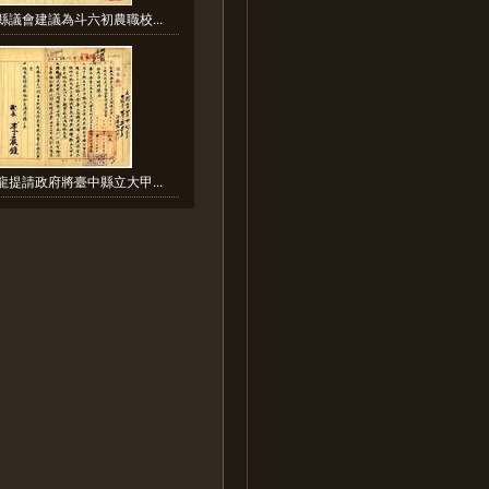
縣議會建議為斗六初農職校...
龍提請政府將臺中縣立大甲...