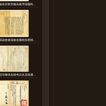
省政府教育廳為臺灣省國民...
縣議會建議修改國校校產歸...
昭等陳情為期考試未及格遭...