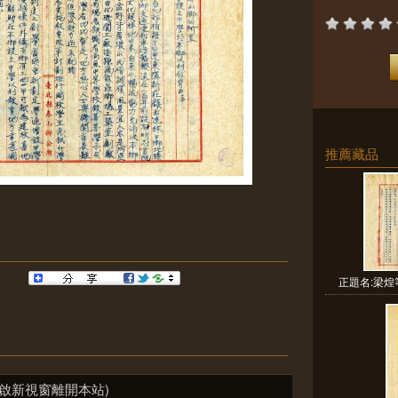
推薦藏品
正題名:梁煌
啟新視窗離開本站)