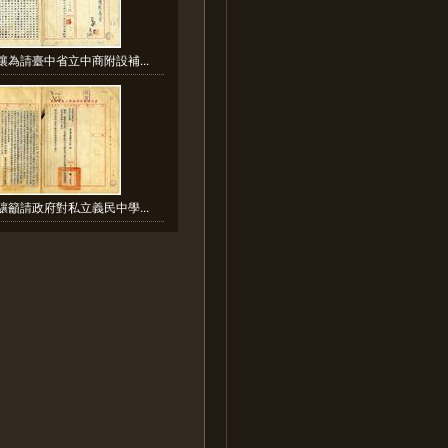
讓為請臺中省立中商附設補...
驤籲請政府對私立義民中學...