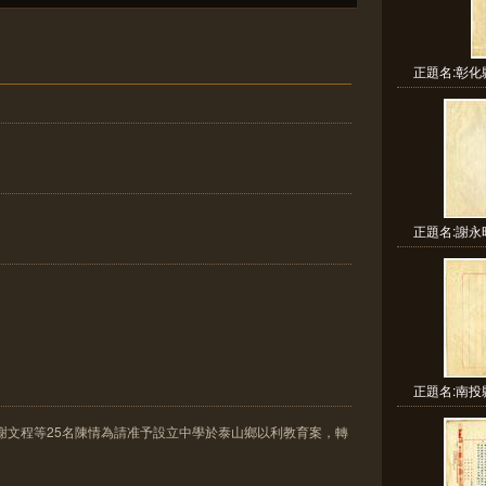
正題名:彰化
正題名:謝永
正題名:南投
謝文程等25名陳情為請准予設立中學於泰山鄉以利教育案，轉