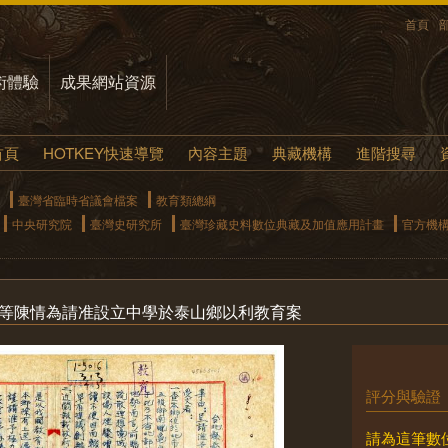
首頁
術體驗
成果網站資源
首頁
HOTKEY快速導覽
內容主題
典藏機構
進階搜尋
臺灣省臨時省議會檔案
教育類總綱
中央研究院
臺灣史研究所
臺灣珍藏史料數位典藏及加值應用計畫
官方機
所等陳情為請准設立中學於泰山鄉以利教育案
評分與驗證
請為這筆數