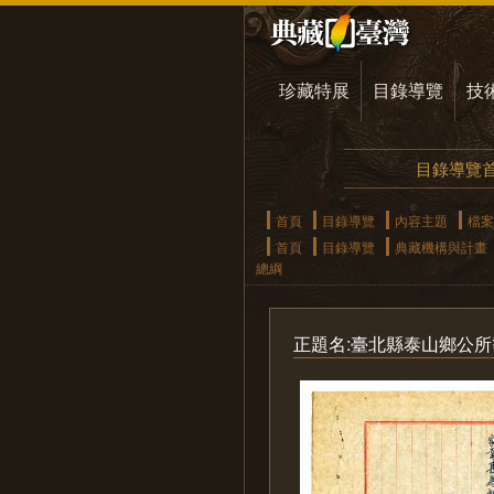
珍藏特展
目錄導覽
技
目錄導覽
首頁
目錄導覽
內容主題
檔案
首頁
目錄導覽
典藏機構與計畫
總綱
正題名:臺北縣泰山鄉公