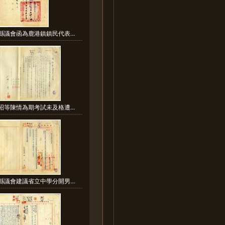
縣議會函為鹿港鎮鎮民代表...
昭等陳情為期考試未及格遭...
縣議會建議省立中學分開男...