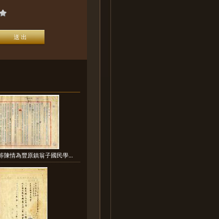
等陳情為豐原鎮翁子國民學...