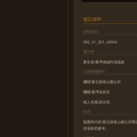
後設資料
資料識別：
002_31_301_45004
著作者：
產生者:臺灣省臨時省議會
主題與關鍵字：
機關:臺北縣泰山鄉公所
機關:臺灣省政府
個人名稱:謝文程
描述：
範圍與內容:臺北縣泰山鄉公所暨
請省政府參考。