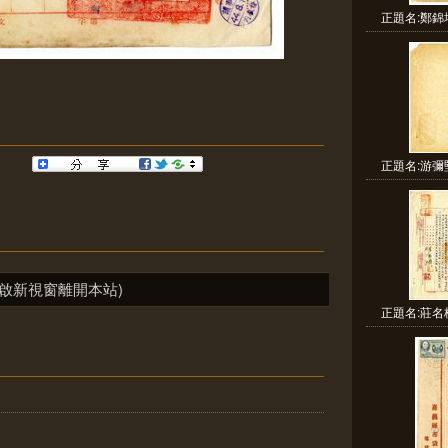
正題名:鄭錦
正題名:游彌
啟新視窗離開本站)
正題名:莊名