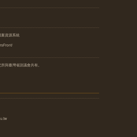
檔案資源系統
frsFront/
究所與臺灣省諮議會共有。
u.tw