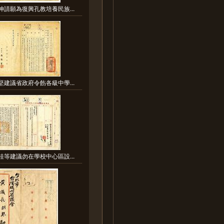
坤請願為復興孔教培養民族...
堅建議省政府令飭各級中學...
桂等建議勿在學校中心區設...