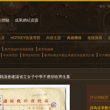
首頁
術體驗
成果網站資源
首頁
HOTKEY快速導覽
內容主題
典藏機構
進階搜尋
臺灣省臨時省議會檔案
教育類總綱
中央研究院
臺灣史研究所
臺灣珍藏史料數位典藏及加值應用計畫
官方機
化縣議會建議省立女子中學不應招收男生案
評分與驗證
請為這筆數