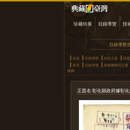
珍藏特展
目錄導覽
技
目錄導覽
首頁
目錄導覽
內容主題
檔案
首頁
目錄導覽
典藏機構與計畫
總綱
正題名:彰化縣政府據彰