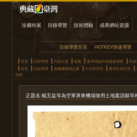
珍藏特展
目錄導覽
技術體驗
成果網站資源
目錄導覽首頁
HOTKEY快速導覽
首頁
目錄導覽
內容主題
檔案
臺灣省臨時省議會檔案
民政
首頁
目錄導覽
典藏機構與計畫
中央研究院
臺灣史研究所
地政
正題名:楊五益等為空軍屏東機場徵用土地案請願等