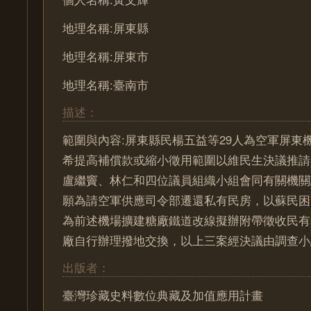
地理名稱:屏東縣
地理名稱:屏東市
地理名稱:臺南市
描述：
範圍與內容:屏東縣民楊五益等29人為空軍屏東
希提高補償款或縮小徵用範圍以維民生決議推請
盧繼竇、林仁和四位議員組織小組會同有關機關
願為請空軍供應司令部遷還私有民房，以蘇民困
為前述機場擴建糖廠鐵道改線擬辦附帶徵收民有
廠自行辦理撥地交換，以上三案經決議由調查小
出版者：
臺灣珍藏史料數位典藏及加值應用計畫