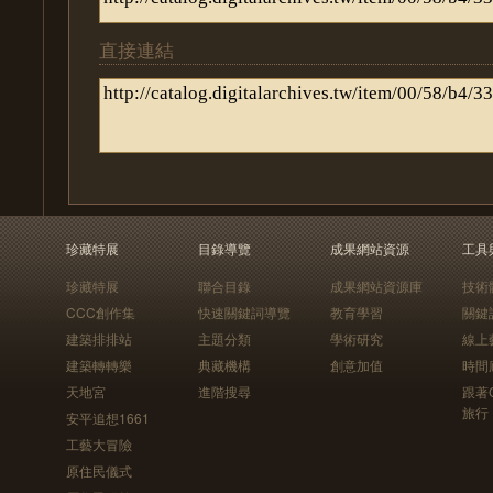
直接連結
珍藏特展
目錄導覽
成果網站資源
工具
珍藏特展
聯合目錄
成果網站資源庫
技術
CCC創作集
快速關鍵詞導覽
教育學習
關鍵
建築排排站
主題分類
學術研究
線上
建築轉轉樂
典藏機構
創意加值
時間
天地宮
進階搜尋
跟著
旅行
安平追想1661
工藝大冒險
原住民儀式